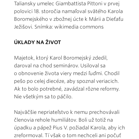
Taliansky umelec Giambattista Pittoni v prvej
polovici 18. storočia namaľoval svätého Karola
Boromejského v zbožnej úcte k Márii a Dieťaťu
Ježišovi. Snímka: wikimedia commons
ÚKLADY NA ŽIVOT
Majetok, ktorý Karol Boromejský zdedil,
daroval na chod seminárov. Usiloval sa
o obnovenie života viery medzi ľuďmi. Chodil
pešo po celej diecéze, aby spoznal veriacich.
Ak to bolo potrebné, zavádzal rôzne reformy.
Nie všetkým sa to páčilo.
Najväčšie nepriateľstvo k nemu prechovávali
členovia rehole humiliátov. Boli už totiž na
úpadku a pápež Pius V. požiadal Karola, aby ich
zreformoval. Tí však o tom nechceli ani počuť