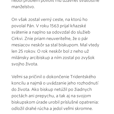
nebol problém povoliť mu uzavrieť sviatostné
manželstvo.
On však zostal verný ceste, na ktorú ho
povolal Pán. V roku 1563 prijal kňazské
svätenie a naplno sa odovzdal do služieb
Cirkvi. Znie priam neuveriteľne, že o pár
mesiacov neskôr sa stal biskupom. Mal vtedy
len 25 rokov. O rok neskôr bol z neho už
milánsky arcibiskup a ním zostal po zvyšok
svojho života.
Veľmi sa pričinil o dokončenie Tridentského
koncilu a najmä o uvádzanie jeho rozhodnutí
do života. Ako biskup netúžil po žiadnych
poctách ani prepychu, a tak aj na svojom
biskupskom úrade urobil príslušné opatrenia:
odložil drahé rúcha a jedol veľmi skromne.