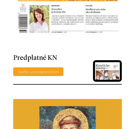
Predplatné KN
Staňte sa predplatiteľom