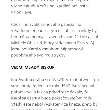
v jeho náručí. Keďže bol kardinálom, ostal
v konkláve.
Chceli ho zvoliť za nového pápeža, no
v žiadnom prípade s tým nesúhlasil a nikdy by
tento úrad neprijal. Novou hlavou Cirkvi sa stal
Michele Ghislieri, ktorý si dal meno Pius V. Aj
jemu bol Karol v mnohom nápomocný,
podobne ako svojmu strýkovi.
VEĽMI MLADÝ BISKUP
Inú životnú dráhu si náš svätec mohol zvoliť po
smrti brata Federica v roku 1562. Nezanechal
potomstvo, a tak sa prirodzene čakalo, že
Karol sa ožení a bude pokračovateľom rodu.
Vtedy ešte nebol vysvätený za kňaza, preto by