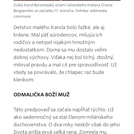
Svätý Karol Boromejský očami talianskeho maliara Orazia
Borgianniho zo začiatku 17. storočia. Snímka: wikimedia
commons
Detstvo malého Karola bolo ťažké, ale aj
krásne. Mal päť súrodencov, milujúcich
rodičov a netrpel nijakým hmotným
nedostatkom. Doma sa mu dostalo veľmi
dobrej výchovy. Vďaka nej bol tichý, zbožný,
miloval pravdu a mal cit pre spravodlivosť. Už
vtedy sa povrávalo, že chlapec raz bude
klerikom.
ODMALIČKA BOŽÍ MUŽ
Táto predpoveď sa začala napĺňať rýchlo. Už
ako sedemročný sa stal členom milánskeho
duchovenstva. O dva roky neskôr však do jeho
života prišla prvá veľká rana. Zomrela mu