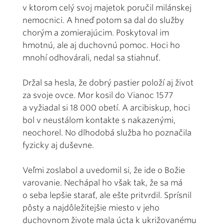
v ktorom celý svoj majetok poručil milánskej
nemocnici. A hneď potom sa dal do služby
chorým a zomierajúcim. Poskytoval im
hmotnú, ale aj duchovnú pomoc. Hoci ho
mnohí odhovárali, nedal sa stiahnuť.
Držal sa hesla, že dobrý pastier položí aj život
za svoje ovce. Mor kosil do Vianoc 1577
a vyžiadal si 18 000 obetí. A arcibiskup, hoci
bol v neustálom kontakte s nakazenými,
neochorel. No dlhodobá služba ho poznačila
fyzicky aj duševne.
Veľmi zoslabol a uvedomil si, že ide o Božie
varovanie. Nechápal ho však tak, že sa má
o seba lepšie starať, ale ešte pritvrdil. Sprísnil
pôsty a najdôležitejšie miesto v jeho
duchovnom živote mala úcta k ukrižovanému