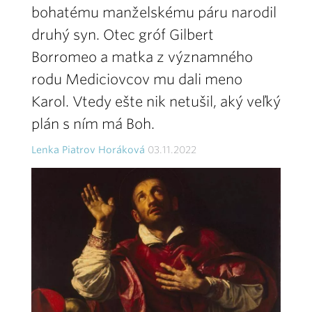
bohatému manželskému páru narodil
druhý syn. Otec gróf Gilbert
Borromeo a matka z významného
rodu Mediciovcov mu dali meno
Karol. Vtedy ešte nik netušil, aký veľký
plán s ním má Boh.
Lenka Piatrov Horáková
03.11.2022