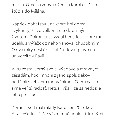
mama. Otec sa znovu oženil a Karol odišiel na
štúdiá do Milána.
Napriek bohatstvu, na ktoré bol doma
zvyknutý, žil vo veľkomeste skromným
životom. Dokonca sa vzdal benefícia, ktoré mu
udelili, a výťažok z neho venoval chudobným.
O dva roky neskôr začal študovať právo na
univerzite v Pavii.
Aj tu zostal verný svojej výchove a mravným
zásadám, hoci mnohí z jeho spolužiakov
podľahli svetským radovánkam. Otec mal zo
syna veľkú radosť. Netušil však, že sa nedožije
jeho promócií.
Zomrel, keď mal mladý Karol len 20 rokov.
A tak všetky ďalšie významné udalosti, ktorými