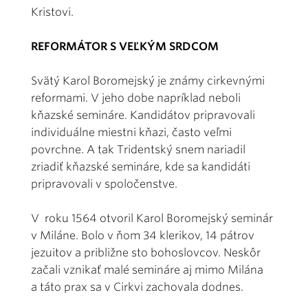
Kristovi.
REFORMÁTOR S VEĽKÝM SRDCOM
Svätý Karol Boromejský je známy cirkevnými
reformami. V jeho dobe napríklad neboli
kňazské semináre. Kandidátov pripravovali
individuálne miestni kňazi, často veľmi
povrchne. A tak Tridentský snem nariadil
zriadiť kňazské semináre, kde sa kandidáti
pripravovali v spoločenstve.
V roku 1564 otvoril Karol Boromejský seminár
v Miláne. Bolo v ňom 34 klerikov, 14 pátrov
jezuitov a približne sto bohoslovcov. Neskôr
začali vznikať malé semináre aj mimo Milána
a táto prax sa v Cirkvi zachovala dodnes.