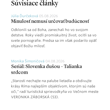
Súvisiace články
Júlia Ďurčeková
05.08.2026
Minulosť nemusí určovať budúcnosť
Odklonili sa od Boha, zanechali ho vo svojom
detstve. Roky viedli promiskuitný život, ocitli sa vo
svete pornografie. Predsa sa im však podarilo opäť
objaviť Božiu milosť.
Monika Šimoničová
04.08.2026
Seriál: Slovenka dušou – Talianka
srdcom
„Starosti nechajte na palube lietadla a obdivujte
krásy Ríma najlepším objektívom, ktorým sú naše
oči,“ radí turistická sprievodkyňa vo Večnom meste
VERONIKA ZÁBORSKÁ (53).