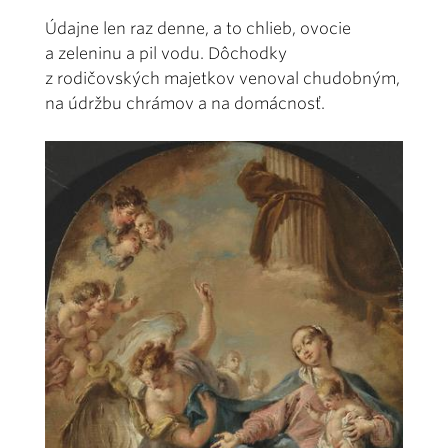
Údajne len raz denne, a to chlieb, ovocie
a zeleninu a pil vodu. Dôchodky
z rodičovských majetkov venoval chudobným,
na údržbu chrámov a na domácnosť.