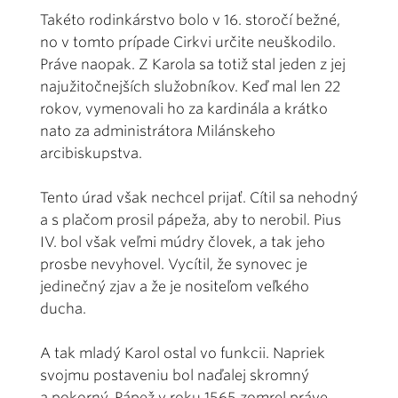
Takéto rodinkárstvo bolo v 16. storočí bežné,
no v tomto prípade Cirkvi určite neuškodilo.
Práve naopak. Z Karola sa totiž stal jeden z jej
najužitočnejších služobníkov. Keď mal len 22
rokov, vymenovali ho za kardinála a krátko
nato za administrátora Milánskeho
arcibiskupstva.
Tento úrad však nechcel prijať. Cítil sa nehodný
a s plačom prosil pápeža, aby to nerobil. Pius
IV. bol však veľmi múdry človek, a tak jeho
prosbe nevyhovel. Vycítil, že synovec je
jedinečný zjav a že je nositeľom veľkého
ducha.
A tak mladý Karol ostal vo funkcii. Napriek
svojmu postaveniu bol naďalej skromný
a pokorný. Pápež v roku 1565 zomrel práve