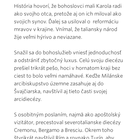
História hovorí, že bohoslovci mali Karola radi
ako svojho otca, pretože aj on ich miloval ako
svojich synov. Ďalej sa usiloval o reformáciu
mravov v krajine. Vnímal, že taliansky národ
žije veľmi hýrivo a neviazane.
Snažil sa do bohoslužieb vniesť jednoduchosť
a odstrániť zbytočný luxus. Celú svoju diecézu
prešiel trikrát pešo, hoci v hornatom kraji bez
ciest to bolo veľmi namáhavé. Keďže Milánske
arcibiskupstvo územne zasahuje aj do
Švajčiarska, navštívil aj tieto časti svojej
arcidiecézy.
S osobitným poslaním, najmä ako apoštolský
vizitátor, precestoval severotalianske diecézy
Cremonu, Bergamo a Bresciu. Okrem toho
štyrikrát navštívil Rím a rovnako Turín, aby