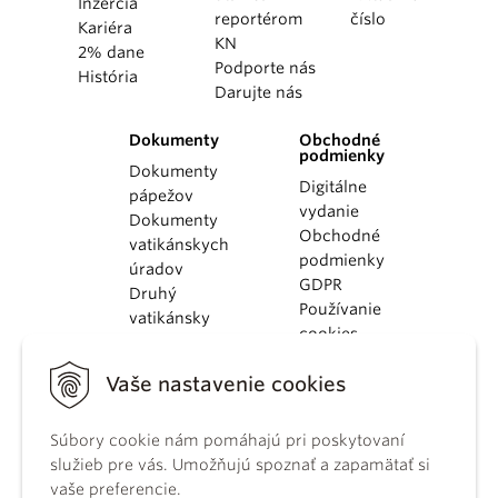
Inzercia
reportérom
číslo
Kariéra
KN
2% dane
Podporte nás
História
Darujte nás
Dokumenty
Obchodné
podmienky
Dokumenty
Digitálne
pápežov
vydanie
Dokumenty
Obchodné
vatikánskych
podmienky
úradov
GDPR
Druhý
Používanie
vatikánsky
cookies
koncil
Dokumenty
Vaše nastavenie cookies
KBS
Kódex
kánonického
Súbory cookie nám pomáhajú pri poskytovaní
práva
služieb pre vás. Umožňujú spoznať a zapamätať si
Katechizmus
vaše preferencie.