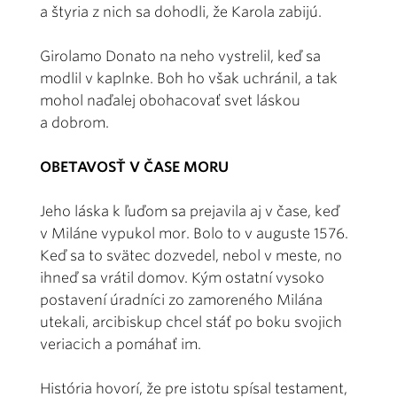
a štyria z nich sa dohodli, že Karola zabijú.
Girolamo Donato na neho vystrelil, keď sa
modlil v kaplnke. Boh ho však uchránil, a tak
mohol naďalej obohacovať svet láskou
a dobrom.
OBETAVOSŤ V ČASE MORU
Jeho láska k ľuďom sa prejavila aj v čase, keď
v Miláne vypukol mor. Bolo to v auguste 1576.
Keď sa to svätec dozvedel, nebol v meste, no
ihneď sa vrátil domov. Kým ostatní vysoko
postavení úradníci zo zamoreného Milána
utekali, arcibiskup chcel stáť po boku svojich
veriacich a pomáhať im.
História hovorí, že pre istotu spísal testament,