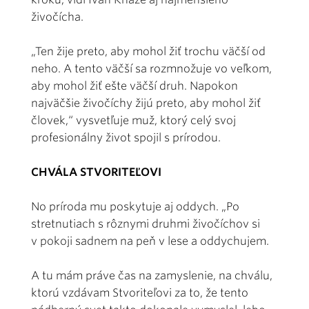
živočícha.
„Ten žije preto, aby mohol žiť trochu väčší od
neho. A tento väčší sa rozmnožuje vo veľkom,
aby mohol žiť ešte väčší druh. Napokon
najväčšie živočíchy žijú preto, aby mohol žiť
človek,“ vysvetľuje muž, ktorý celý svoj
profesionálny život spojil s prírodou.
CHVÁLA STVORITEĽOVI
No príroda mu poskytuje aj oddych. „Po
stretnutiach s rôznymi druhmi živočíchov si
v pokoji sadnem na peň v lese a oddychujem.
A tu mám práve čas na zamyslenie, na chválu,
ktorú vzdávam Stvoriteľovi za to, že tento