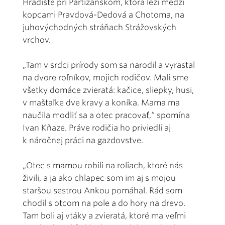
Hradište pri Partizánskom, ktorá leží medzi
kopcami Pravdová-Dedová a Chotoma, na
juhovýchodných stráňach Strážovských
vrchov.
„Tam v srdci prírody som sa narodil a vyrastal
na dvore roľníkov, mojich rodičov. Mali sme
všetky domáce zvieratá: kačice, sliepky, husi,
v maštaľke dve kravy a koníka. Mama ma
naučila modliť sa a otec pracovať,“ spomína
Ivan Kňaze. Práve rodičia ho priviedli aj
k náročnej práci na gazdovstve.
„Otec s mamou robili na roliach, ktoré nás
živili, a ja ako chlapec som im aj s mojou
staršou sestrou Ankou pomáhal. Rád som
chodil s otcom na pole a do hory na drevo.
Tam boli aj vtáky a zvieratá, ktoré ma veľmi