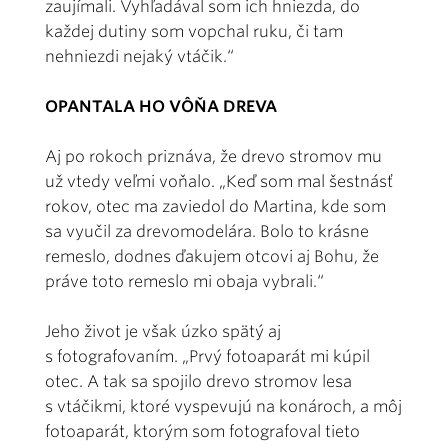
zaujímali. Vyhľadával som ich hniezda, do
každej dutiny som vopchal ruku, či tam
nehniezdi nejaký vtáčik.“
OPANTALA HO VÔŇA DREVA
Aj po rokoch priznáva, že drevo stromov mu
už vtedy veľmi voňalo. „Keď som mal šestnásť
rokov, otec ma zaviedol do Martina, kde som
sa vyučil za drevomodelára. Bolo to krásne
remeslo, dodnes ďakujem otcovi aj Bohu, že
práve toto remeslo mi obaja vybrali.“
Jeho život je však úzko spätý aj
s fotografovaním. „Prvý fotoaparát mi kúpil
otec. A tak sa spojilo drevo stromov lesa
s vtáčikmi, ktoré vyspevujú na konároch, a môj
fotoaparát, ktorým som fotografoval tieto