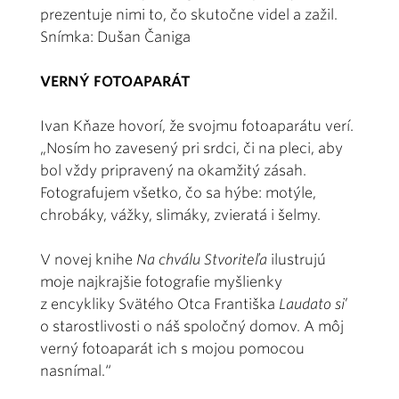
prezentuje nimi to, čo skutočne videl a zažil.
Snímka: Dušan Čaniga
VERNÝ FOTOAPARÁT
Ivan Kňaze hovorí, že svojmu fotoaparátu verí.
„Nosím ho zavesený pri srdci, či na pleci, aby
bol vždy pripravený na okamžitý zásah.
Fotografujem všetko, čo sa hýbe: motýle,
chrobáky, vážky, slimáky, zvieratá i šelmy.
V novej knihe
Na chválu Stvoriteľa
ilustrujú
moje najkrajšie fotografie myšlienky
z encykliky Svätého Otca Františka
Laudato si
’
o starostlivosti o náš spoločný domov. A môj
verný fotoaparát ich s mojou pomocou
nasnímal.“