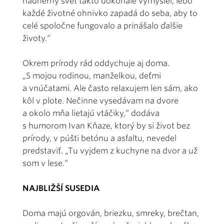
nádherný svet takto dokonale vymyslel, lebo
každé životné ohnivko zapadá do seba, aby to
celé spoločne fungovalo a prinášalo ďalšie
životy.“
Okrem prírody rád oddychuje aj doma.
„S mojou rodinou, manželkou, deťmi
a vnúčatami. Ale často relaxujem len sám, ako
kôl v plote. Nečinne vysedávam na dvore
a okolo mňa lietajú vtáčiky,“ dodáva
s humorom Ivan Kňaze, ktorý by si život bez
prírody, v púšti betónu a asfaltu, nevedel
predstaviť. „Tu vyjdem z kuchyne na dvor a už
som v lese.“
NAJBLIŽŠÍ SUSEDIA
Doma majú orgován, briezku, smreky, brečtan,