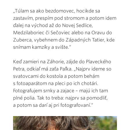
„Túlam sa ako bezdomovec, hocikde sa
zastavím, prespím pod stromom a potom idem
ďalej na východ až do Novej Sedlice,
Medzilaboriec či Sečoviec alebo na Oravu do
Zuberca, vybehnem do Západných Tatier, kde
snímam kamzíky a svište.“
Keď zamieri na Záhorie, zájde do Plaveckého
Petra, odkiaľ má zaťa Paľka. „Najprv ideme so
svatovcami do kostola a potom behám
s fotoaparátom na pleci po ich chotári.
Fotografujem srnky a zajace – majú ich tam
plné polia. Tak to treba: najprv sa pomodliť,
a potom sa darí aj pri fotografovaní.“