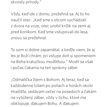
skvosty prírody.“
Vždy, keď ide z domu, prežehná sa. Aj to ho
naučil otec. „Keď sme s otcom vychádzali
z dvora na voze, otec urobil krížik na zemi aj
pred koníkom. Keď sme vstupovali do lesa,
znovu sa prežehnal.
To som si dobre zapamätal, a keďže viem, že aj
les je Boží chrám, pri vstupe doň si spomeniem
na Boha kratučkou modlitbou.“ Modlí sa však
i počas čakania na ten správny záber.
„Odmalička žijem s Bohom. Aj teraz, keď sa
každodenne túlam po poliach a horách okolo
Hradišťa, sedávam večer na posedoch a čakám
na vytúžený záber, vždy v tichu, ktoré ma
obklopuje, ďakujem Bohu. A ďakujem