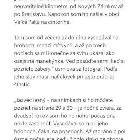
neuveriteľné kilometre, od Nových Zámkov až
po Bratislavu. Napokon som ho našiel v obci
Veľká Paka na cintoríne.
Tam som od večera až do rána vysedával na
hroboch, medzi mŕtvymi, a až po troch
nociach sa mi konečne za svitu ukázal ako
ozajstná manekýnka. Veď posúďte sami, keď si
pozriete zábery,“ usmieva sa fotograf. Podľa
jeho slov musí mať človek pri tejto práci aj
šťastie.
„Jazvec lesný – na snímkach si ho môžete
pozrieť na strane 29 a 30 – je nočné zviera, za
dvadsať rokov som ho nemohol počas dňa
nikde zastihnúť. Vysedával som pri jeho
brlohoch, čakal na posedoch. Až raz ráno o pol
ôsmej počas leta, keď už bolo slnko na obzore,