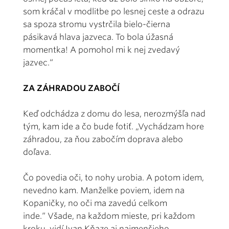
som kráčal v modlitbe po lesnej ceste a odrazu
sa spoza stromu vystrčila bielo-čierna
pásikavá hlava jazveca. To bola úžasná
momentka! A pomohol mi k nej zvedavý
jazvec.“
ZA ZÁHRADOU ZABOČÍ
Keď odchádza z domu do lesa, nerozmýšľa nad
tým, kam ide a čo bude fotiť. „Vychádzam hore
záhradou, za ňou zabočím doprava alebo
doľava.
Čo povedia oči, to nohy urobia. A potom idem,
nevedno kam. Manželke poviem, idem na
Kopaničky, no oči ma zavedú celkom
inde.“ Všade, na každom mieste, pri každom
kroku, vidí Ivan Kňaze aj najmenšieho