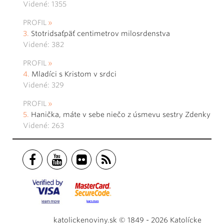
Videné: 1355
PROFIL
Stotridsaťpäť centimetrov milosrdenstva
Videné: 382
PROFIL
Mladíci s Kristom v srdci
Videné: 329
PROFIL
Hanička, máte v sebe niečo z úsmevu sestry Zdenky
Videné: 263
katolickenoviny.sk © 1849 - 2026 Katolícke