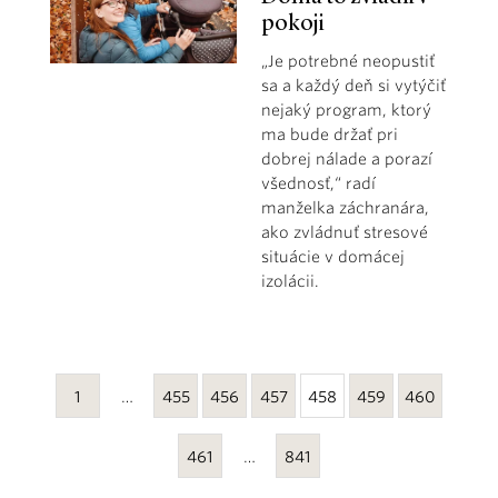
pokoji
„Je potrebné neopustiť
sa a každý deň si vytýčiť
nejaký program, ktorý
ma bude držať pri
dobrej nálade a porazí
všednosť,“ radí
manželka záchranára,
ako zvládnuť stresové
situácie v domácej
izolácii.
1
…
455
456
457
458
459
460
461
…
841