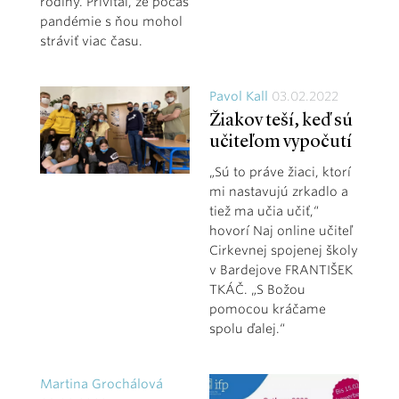
rodiny. Privítal, že počas
pandémie s ňou mohol
stráviť viac času.
Pavol Kall
03.02.2022
Žiakov teší, keď sú
učiteľom vypočutí
„Sú to práve žiaci, ktorí
mi nastavujú zrkadlo a
tiež ma učia učiť,“
hovorí Naj online učiteľ
Cirkevnej spojenej školy
v Bardejove FRANTIŠEK
TKÁČ. „S Božou
pomocou kráčame
spolu ďalej.“
Martina Grochálová