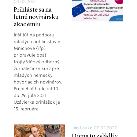
03.02.2022
Prihláste sa na
letnú novinársku
akadémiu
Inštitút na podporu
mladých publicistov v
Mníchove (ifp)
pripravuje opäť
trojtýždňový odborný
žurnalistický kurz pre
mladých nemecky
hovoriacich novinárov.
Prebiehať bude od 10.
do 29. júla 2021.
Uzávierka prihlášok je
15. februára.
Ján Lauko
02.02.2022
Doma to zvládli v