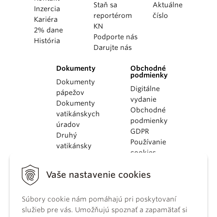
Staň sa
Aktuálne
Inzercia
reportérom
číslo
Kariéra
KN
2% dane
Podporte nás
História
Darujte nás
Dokumenty
Obchodné
podmienky
Dokumenty
Digitálne
pápežov
vydanie
Dokumenty
Obchodné
vatikánskych
podmienky
úradov
GDPR
Druhý
Používanie
vatikánsky
cookies
koncil
Dokumenty
Vaše nastavenie cookies
KBS
Kódex
Súbory cookie nám pomáhajú pri poskytovaní
kánonického
služieb pre vás. Umožňujú spoznať a zapamätať si
práva