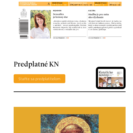
Predplatné KN
Staňte sa predplatiteľom