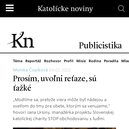
Publicistika
Téma
Reportáž
Rozhovor
Profil
Misie
Rodina
Poradňa
Mla
Monika Čopíková
04.02.2022
Prosím, uvoľni reťaze, sú
ťažké
„Modlíme sa, pretože viera môže byť nádejou a
svetlom do tmy pre obete, ktorým sa venujeme,“
hovorí Jana Ursiny, manažérka projektu Slovenskej
katolíckej charity STOP obchodovaniu s ľuďmi.