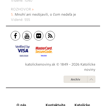
Videné: 1040
ROZHOVOR
Mnohí ani neobjavili, o čom nedeľa je
Videné: 555
katolickenoviny.sk © 1849 - 2026 Katolícke
noviny
Archív
O nás
Kontaktujte
Katolícke