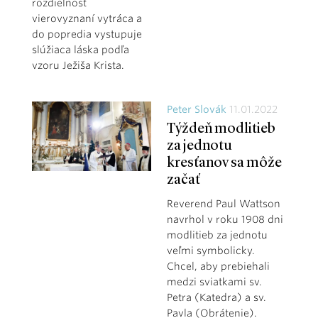
rozdielnosť
vierovyznaní vytráca a
do popredia vystupuje
slúžiaca láska podľa
vzoru Ježiša Krista.
Peter Slovák
11.01.2022
Týždeň modlitieb
za jednotu
kresťanov sa môže
začať
Reverend Paul Wattson
navrhol v roku 1908 dni
modlitieb za jednotu
veľmi symbolicky.
Chcel, aby prebiehali
medzi sviatkami sv.
Petra (Katedra) a sv.
Pavla (Obrátenie).