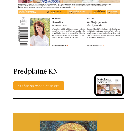
Predplatné KN
Staňte sa predplatiteľom