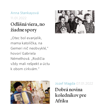
Anna Stankayová
11.01.2022
Odlišná viera, no
žiadne spory
„Otec bol evanjelik,
mama katolíčka, na
Gemeri nič neobvyklé,“
hovorí Gabriela
Némethová. „Rodičia
vždy mali rešpekt a úctu
k obom cirkvám.“
Jozef Magda
07.01.2022
Dobrá novina
koledníkov pre
Afriku