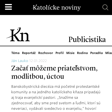
Publicistika
Téma
Reportáž
Rozhovor
Profil
Misie
Rodina
Poradňa
Mla
Ján Lauko
12.01.2022
Začať môžeme priateľstvom,
modlitbou, úctou
Banskobystrická diecéza má početné protestantské
komunity a na jedného katolíckeho kňaza pripadajú
aj traja evanjelickí pastori. „Snažíme sa
zjednocovať, aby sme pred svetom a ľuďmi, ktorí sú
neveriaci, vydávali svedectvo o evanjeliu,“ hovorí