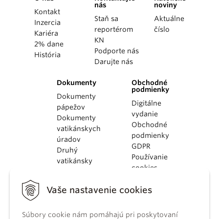
nás
noviny
Kontakt
Staň sa
Aktuálne
Inzercia
reportérom
číslo
Kariéra
KN
2% dane
Podporte nás
História
Darujte nás
Dokumenty
Obchodné
podmienky
Dokumenty
Digitálne
pápežov
vydanie
Dokumenty
Obchodné
vatikánskych
podmienky
úradov
GDPR
Druhý
Používanie
vatikánsky
cookies
koncil
Dokumenty
Vaše nastavenie cookies
KBS
Kódex
Súbory cookie nám pomáhajú pri poskytovaní
kánonického