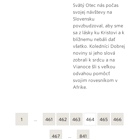
Svätý Otec nás počas
svojej návštevy na
Slovensku
povzbudzoval, aby sme
sa z lásky ku Kristovi a k
blížnemu nebáli dať
všetko. Koledníci Dobrej
noviny si jeho slová
zobrali k srdcu a na
Vianoce šli s veľkou
odvahou pomôcť
svojim rovesníkom v
Afrike.
1
…
461
462
463
464
465
466
467
…
841