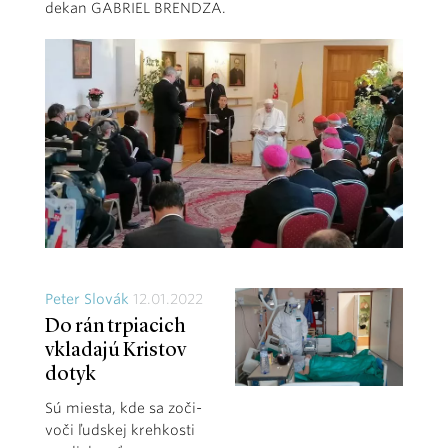
dekan GABRIEL BRENDZA.
Peter Slovák
12.01.2022
Do rán trpiacich
vkladajú Kristov
dotyk
Sú miesta, kde sa zoči-
voči ľudskej krehkosti