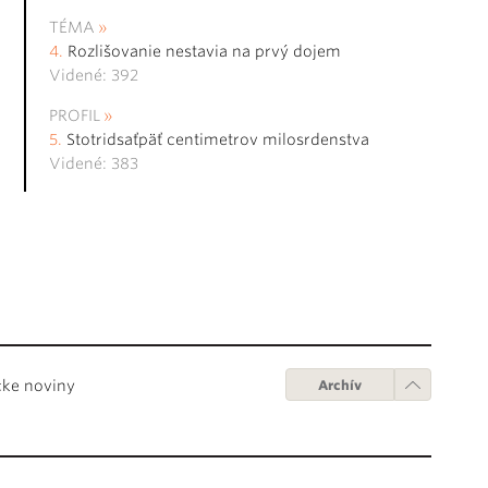
TÉMA
Rozlišovanie nestavia na prvý dojem
Videné: 392
PROFIL
Stotridsaťpäť centimetrov milosrdenstva
Videné: 383
cke noviny
Archív