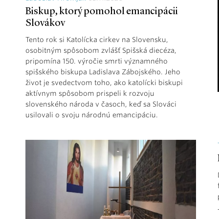
Biskup, ktorý pomohol emancipácii
Slovákov
Tento rok si Katolícka cirkev na Slovensku,
osobitným spôsobom zvlášť Spišská diecéza,
pripomína 150. výročie smrti významného
spišského biskupa Ladislava Zábojského. Jeho
život je svedectvom toho, ako katolícki biskupi
aktívnym spôsobom prispeli k rozvoju
slovenského národa v časoch, keď sa Slováci
usilovali o svoju národnú emancipáciu.