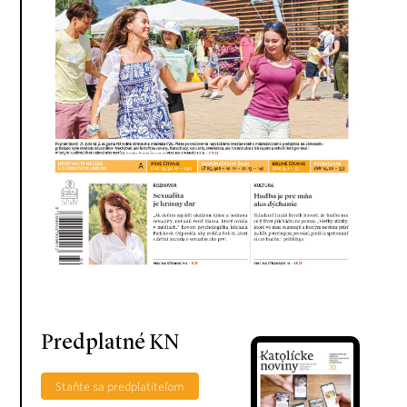
Predplatné KN
Staňte sa predplatiteľom