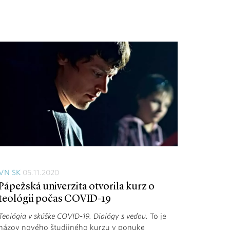
VN SK
05.11.2020
Pápežská univerzita otvorila kurz o
teológii počas COVID-19
Teológia v skúške COVID-19. Dialógy s vedou.
To je
názov nového študijného kurzu v ponuke