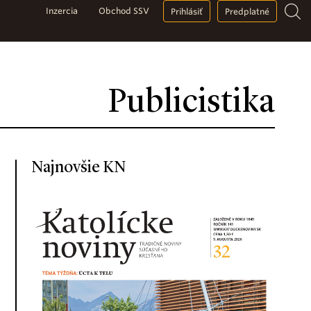
Inzercia
Obchod SSV
Prihlásiť
Predplatné
Publicistika
Najnovšie KN