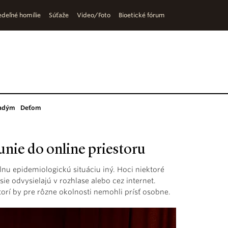
deľné homílie
Súťaže
Video/Foto
Bioetické fórum
adým
Deťom
sunie do online priestoru
nu epidemiologickú situáciu iný. Hoci niektoré
ie odvysielajú v rozhlase alebo cez internet.
orí by pre rôzne okolnosti nemohli prísť osobne.