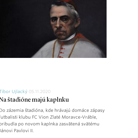
Tibor Ujlacký
05.11.2020
Na štadióne majú kaplnku
Do zázemia štadióna, kde hrávajú domáce zápasy
futbalisti klubu FC Vion Zlaté Moravce-Vráble,
pribudla po novom kaplnka zasvätená svätému
Jánovi Pavlovi II.