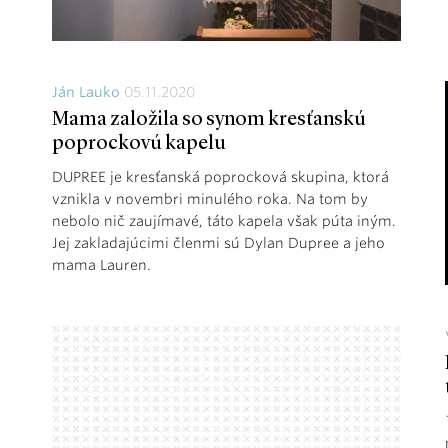
Ján Lauko
05.11.2020
Mama založila so synom kresťanskú
poprockovú kapelu
DUPREE je kresťanská poprocková skupina, ktorá
vznikla v novembri minulého roka. Na tom by
nebolo nič zaujímavé, táto kapela však púta iným.
Jej zakladajúcimi členmi sú Dylan Dupree a jeho
mama Lauren.