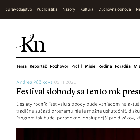
Spravodajstvo
Publicistika
Názory
Kultúra
Duchovná obnova
Ne
Téma
Reportáž
Rozhovor
Profil
Misie
Rodina
Poradňa
Ml
Andrea Púčiková
05.11.2020
Festival slobody sa tento rok pre
Desiaty ročník Festivalu slobody bude vzhľadom na aktuál
tradičné súčasti programu nie je možné uskutočniť, diskus
Program tak bude, paradoxne, dostupnejší pre divákov, kt