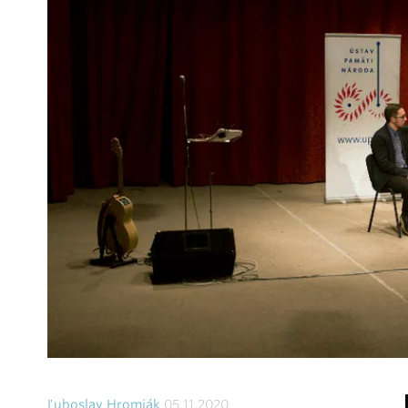
Ľuboslav Hromják
05.11.2020