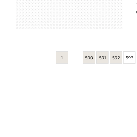
1
…
590
591
592
593