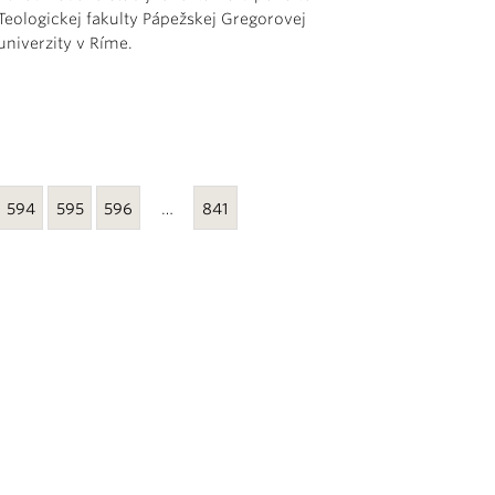
Teologickej fakulty Pápežskej Gregorovej
univerzity v Ríme.
594
595
596
…
841