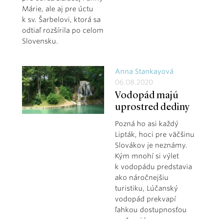
Márie, ale aj pre úctu
k sv. Šarbelovi, ktorá sa
odtiaľ rozšírila po celom
Slovensku.
Anna Stankayová
06.08.2020
Vodopád majú
uprostred dediny
Pozná ho asi každý
Lipták, hoci pre väčšinu
Slovákov je neznámy.
Kým mnohí si výlet
k vodopádu predstavia
ako náročnejšiu
turistiku, Lúčanský
vodopád prekvapí
ľahkou dostupnosťou