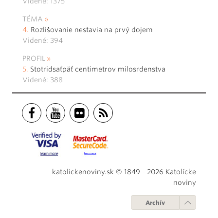
Videné: 1375
TÉMA
Rozlišovanie nestavia na prvý dojem
Videné: 394
PROFIL
Stotridsaťpäť centimetrov milosrdenstva
Videné: 388
katolickenoviny.sk © 1849 - 2026 Katolícke
noviny
Archív