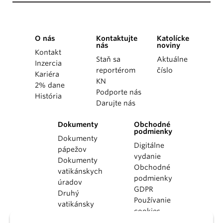
O nás
Kontaktujte
Katolícke
nás
noviny
Kontakt
Staň sa
Aktuálne
Inzercia
reportérom
číslo
Kariéra
KN
2% dane
Podporte nás
História
Darujte nás
Dokumenty
Obchodné
podmienky
Dokumenty
Digitálne
pápežov
vydanie
Dokumenty
Obchodné
vatikánskych
podmienky
úradov
GDPR
Druhý
Používanie
vatikánsky
cookies
koncil