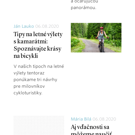
a očarujúcou
panorámou.
Ján Lauko
06.08.2020
Tipy na letné výlety
s kamarátmi:
Spoznávajte krásy
na bicykli
V našich tipoch na letné
výlety tentoraz
ponúkame tri návrhy
pre milovníkov
cykloturistiky.
Mária Bilá
06.08.2020
Aj vďačnosti sa
môžeme naučiť