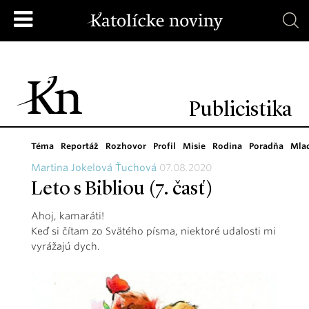
Publicistika
Téma
Reportáž
Rozhovor
Profil
Misie
Rodina
Poradňa
Mla
Martina Jokelová Ťuchová
07.08.2020
Leto s Bibliou (7. časť)
Ahoj, kamaráti!
Keď si čítam zo Svätého písma, niektoré udalosti mi
vyrážajú dych.