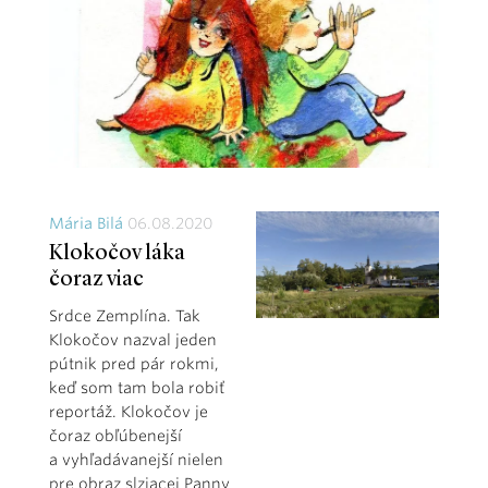
Mária Bilá
06.08.2020
Klokočov láka
čoraz viac
Srdce Zemplína. Tak
Klokočov nazval jeden
pútnik pred pár rokmi,
keď som tam bola robiť
reportáž. Klokočov je
čoraz obľúbenejší
a vyhľadávanejší nielen
pre obraz slziacej Panny