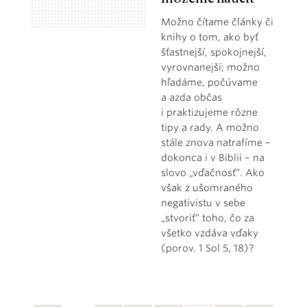
Možno čítame články či
knihy o tom, ako byť
šťastnejší, spokojnejší,
vyrovnanejší; možno
hľadáme, počúvame
a azda občas
i praktizujeme rôzne
tipy a rady. A možno
stále znova natrafíme –
dokonca i v Biblii – na
slovo „vďačnosť“. Ako
však z ušomraného
negativistu v sebe
„stvoriť“ toho, čo za
všetko vzdáva vďaky
(porov. 1 Sol 5, 18)?