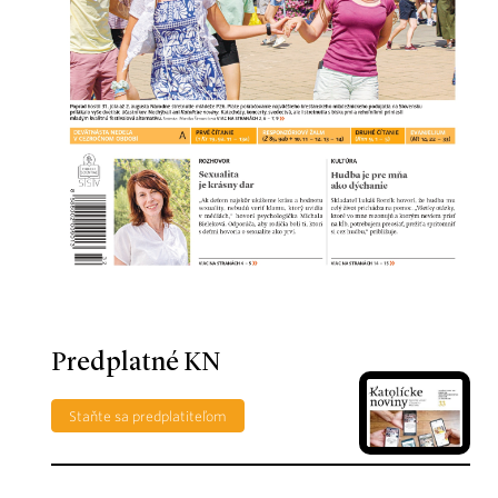
Predplatné KN
Staňte sa predplatiteľom