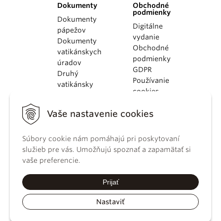
Dokumenty
Obchodné
podmienky
Dokumenty
Digitálne
pápežov
vydanie
Dokumenty
Obchodné
vatikánskych
podmienky
úradov
GDPR
Druhý
Používanie
vatikánsky
cookies
koncil
Dokumenty
Vaše nastavenie cookies
KBS
Kódex
Súbory cookie nám pomáhajú pri poskytovaní
kánonického
služieb pre vás. Umožňujú spoznať a zapamätať si
práva
vaše preferencie.
Katechizmus
Katolíckej
Prijať
cirkvi
Nastaviť