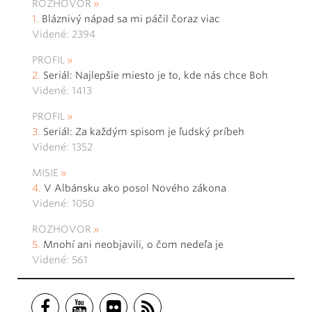
ROZHOVOR
Bláznivý nápad sa mi páčil čoraz viac
Videné: 2394
PROFIL
Seriál: Najlepšie miesto je to, kde nás chce Boh
Videné: 1413
PROFIL
Seriál: Za každým spisom je ľudský príbeh
Videné: 1352
MISIE
V Albánsku ako posol Nového zákona
Videné: 1050
ROZHOVOR
Mnohí ani neobjavili, o čom nedeľa je
Videné: 561