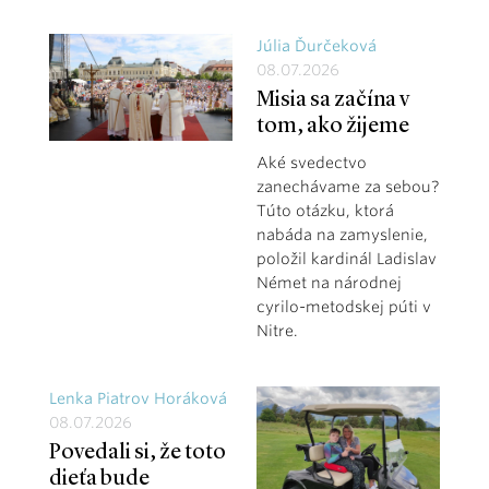
Júlia Ďurčeková
08.07.2026
Misia sa začína v
tom, ako žijeme
Aké svedectvo
zanechávame za sebou?
Túto otázku, ktorá
nabáda na zamyslenie,
položil kardinál Ladislav
Német na národnej
cyrilo-metodskej púti v
Nitre.
Lenka Piatrov Horáková
08.07.2026
Povedali si, že toto
dieťa bude