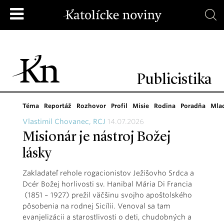
Publicistika
Téma
Reportáž
Rozhovor
Profil
Misie
Rodina
Poradňa
Mla
Vlastimil Chovanec, RCJ
14.07.2026
Misionár je nástroj Božej
lásky
Zakladateľ rehole rogacionistov Ježišovho Srdca a
Dcér Božej horlivosti sv. Hanibal Mária Di Francia
(1851 – 1927) prežil väčšinu svojho apoštolského
pôsobenia na rodnej Sicílii. Venoval sa tam
evanjelizácii a starostlivosti o deti, chudobných a