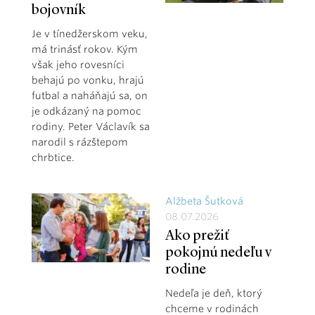
bojovník
Je v tínedžerskom veku,
má trinásť rokov. Kým
však jeho rovesníci
behajú po vonku, hrajú
futbal a naháňajú sa, on
je odkázaný na pomoc
rodiny. Peter Václavík sa
narodil s rázštepom
chrbtice.
Alžbeta Šutková
08.07.2026
Ako prežiť
pokojnú nedeľu v
rodine
Nedeľa je deň, ktorý
chceme v rodinách