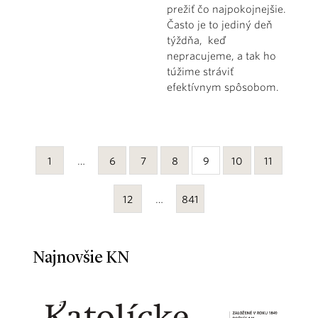
prežiť čo najpokojnejšie.
Často je to jediný deň
týždňa, keď
nepracujeme, a tak ho
túžime stráviť
efektívnym spôsobom.
1
…
6
7
8
9
10
11
12
…
841
Najnovšie KN