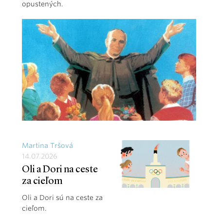
opustených.
Martina Tršová
14.07.2026
Oli a Dori na ceste
za cieľom
Oli a Dori sú na ceste za
cieľom.