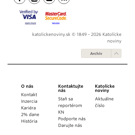
katolickenoviny.sk © 1849 - 2026 Katolícke
noviny
Archív
O nás
Kontaktujte
Katolícke
nás
noviny
Kontakt
Staň sa
Aktuálne
Inzercia
reportérom
číslo
Kariéra
KN
2% dane
Podporte nás
História
Darujte nás