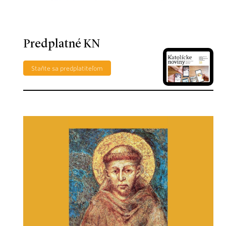
Predplatné KN
Staňte sa predplatiteľom