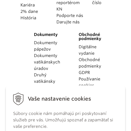
reportérom
číslo
Kariéra
KN
2% dane
Podporte nás
História
Darujte nás
Dokumenty
Obchodné
podmienky
Dokumenty
Digitálne
pápežov
vydanie
Dokumenty
Obchodné
vatikánskych
podmienky
úradov
GDPR
Druhý
Používanie
vatikánsky
cookies
koncil
Dokumenty
Vaše nastavenie cookies
KBS
Kódex
Súbory cookie nám pomáhajú pri poskytovaní
kánonického
služieb pre vás. Umožňujú spoznať a zapamätať si
práva
vaše preferencie.
Katechizmus