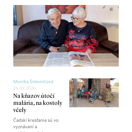
Monika Šimoničová
26.03.2026
Na kňazov útočí
malária, na kostoly
včely
Čadskí kresťania sú vo
vyznávaní a