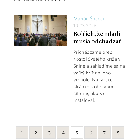
Marián Špacai
10.03.2026
Bolí ich, že mladí
musia odchádzať
Prichádzame pred
Kostol Svätého kríža v
Snine a zahľadíme sa na
veľký kríž na jeho
vrchole. Na farskej
stránke s obdivom
čítame, ako sa
inštaloval.
1
2
3
4
5
6
7
8