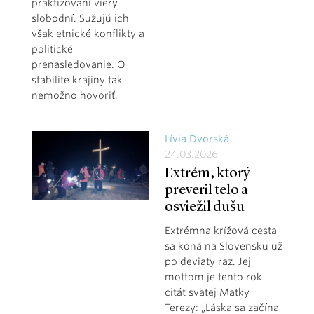
praktizovaní viery
slobodní. Sužujú ich
však etnické konflikty a
politické
prenasledovanie. O
stabilite krajiny tak
nemožno hovoriť.
Lívia Dvorská
24.03.2026
Extrém, ktorý
preveril telo a
osviežil dušu
Extrémna krížová cesta
sa koná na Slovensku už
po deviaty raz. Jej
mottom je tento rok
citát svätej Matky
Terezy: „Láska sa začína