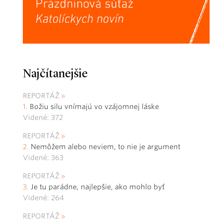
Najčítanejšie
REPORTÁŽ
Božiu silu vnímajú vo vzájomnej láske
Videné: 372
REPORTÁŽ
Nemôžem alebo neviem, to nie je argument
Videné: 363
REPORTÁŽ
Je tu parádne, najlepšie, ako mohlo byť
Videné: 264
REPORTÁŽ