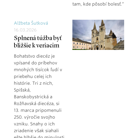
tam, kde pôsobí bolesť.“
Alžbeta Šutková
16.03.2026
Splnená túžba byť
bližšie k veriacim
Bohatstvo diecéz je
vpísané do príbehov
mnohých tisícok ľudí v
priebehu celej ich
histórie. Tri z nich,
Spišská,
Banskobystrická a
Rožňavská diecéza, si
13. marca pripomenuli
250. výročie svojho
vzniku. Snahy o ich
zriadenie však siahali
ešte hlbšie do minulosti.