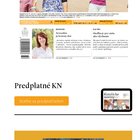
Predplatné KN
Staňte sa predplatiteľom