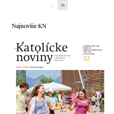
…
74
Najnovšie KN