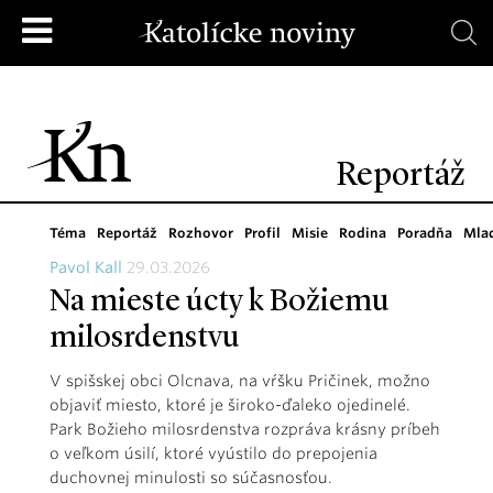
Reportáž
Téma
Reportáž
Rozhovor
Profil
Misie
Rodina
Poradňa
Mla
Pavol Kall
29.03.2026
Na mieste úcty k Božiemu
milosrdenstvu
V spišskej obci Olcnava, na vŕšku Pričinek, možno
objaviť miesto, ktoré je široko-ďaleko ojedinelé.
Park Božieho milosrdenstva rozpráva krásny príbeh
o veľkom úsilí, ktoré vyústilo do prepojenia
duchovnej minulosti so súčasnosťou.