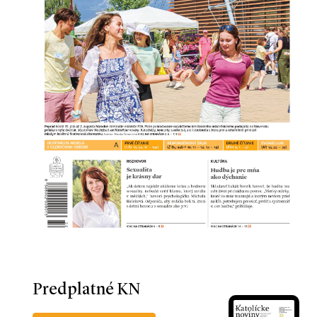
Predplatné KN