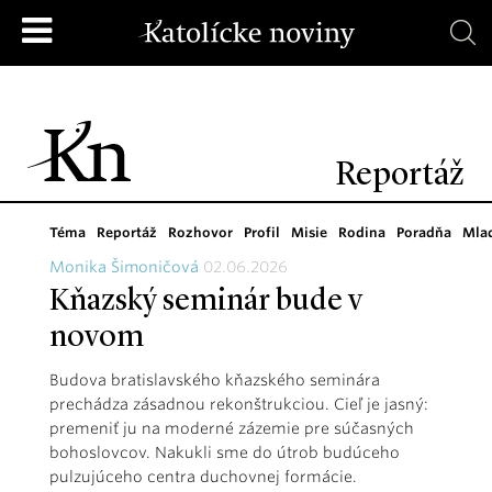
Reportáž
Téma
Reportáž
Rozhovor
Profil
Misie
Rodina
Poradňa
Mla
Monika Šimoničová
02.06.2026
Kňazský seminár bude v
novom
Budova bratislavského kňazského seminára
prechádza zásadnou rekonštrukciou. Cieľ je jasný:
premeniť ju na moderné zázemie pre súčasných
bohoslovcov. Nakukli sme do útrob budúceho
pulzujúceho centra duchovnej formácie.