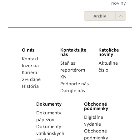
noviny
Archív
O nás
Kontaktujte
Katolícke
nás
noviny
Kontakt
Staň sa
Aktuálne
Inzercia
reportérom
číslo
Kariéra
KN
2% dane
Podporte nás
História
Darujte nás
Dokumenty
Obchodné
podmienky
Dokumenty
Digitálne
pápežov
vydanie
Dokumenty
Obchodné
vatikánskych
podmienky