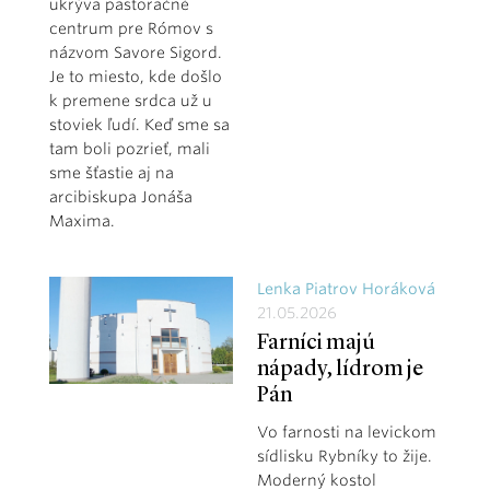
ukrýva pastoračné
centrum pre Rómov s
názvom Savore Sigord.
Je to miesto, kde došlo
k premene srdca už u
stoviek ľudí. Keď sme sa
tam boli pozrieť, mali
sme šťastie aj na
arcibiskupa Jonáša
Maxima.
Lenka Piatrov Horáková
21.05.2026
Farníci majú
nápady, lídrom je
Pán
Vo farnosti na levickom
sídlisku Rybníky to žije.
Moderný kostol