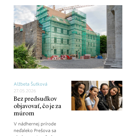
Alžbeta Šutková
27.05.2026
Bez predsudkov
objavovať, čo je za
múrom
V nádhernej prírode
neďaleko Prešova sa