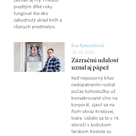
predtým dlhé roky
fungoval iba ako
zabudnutý sklad kníh a
rôznych predmetov.
Eva Eperješiová
28.04.2026
Zázračnú udalosť
uznal aj pápež
Keď nepozorný kňaz
nedopatrením rozlial
počas bohoslužby už
konsekrované víno na
korporál, zjavil sa na
ňom obraz Kristovej
tváre. Udialo sa to v 14.
storočí v košickom
farskom Kostole sv.