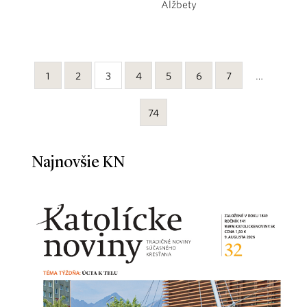
Alžbety
1
2
3
4
5
6
7
…
74
Najnovšie KN