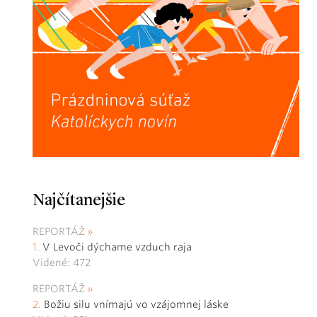
Najčítanejšie
REPORTÁŽ
V Levoči dýchame vzduch raja
Videné: 472
REPORTÁŽ
Božiu silu vnímajú vo vzájomnej láske