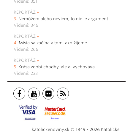
Videné: 351
REPORTÁŽ
Nemôžem alebo neviem, to nie je argument
Videné: 346
REPORTÁŽ
Misia sa začína v tom, ako žijeme
Videné: 266
REPORTÁŽ
Krása zdobí chodby, ale aj vychováva
Videné: 233
katolickenoviny.sk © 1849 - 2026 Katolícke