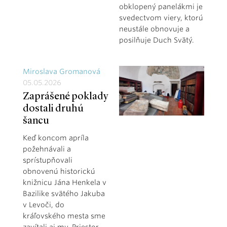
obklopený panelákmi je
svedectvom viery, ktorú
neustále obnovuje a
posilňuje Duch Svätý.
Miroslava Gromanová
05.05.2026
Zaprášené poklady
dostali druhú
šancu
Keď koncom apríla
požehnávali a
sprístupňovali
obnovenú historickú
knižnicu Jána Henkela v
Bazilike svätého Jakuba
v Levoči, do
kráľovského mesta sme
zavítali aj my. Priestor