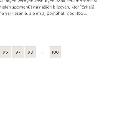
všetkých verných zosnulých. Mali sme možnosť si
nielen spomenúť na našich blízkych, ktorí čakajú
na vzkriesenie, ale im aj pomáhať modlitbou.
96
97
98
…
100