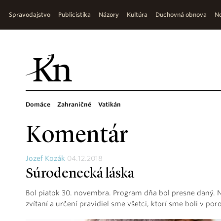
Spravodajstvo
Publicistika
Názory
Kultúra
Duchovná obnova
Ne
Domáce
Zahraničné
Vatikán
Komentár
Jozef Kozák
04.12.2018
Súrodenecká láska
Bol piatok 30. novembra. Program dňa bol presne daný. 
zvítaní a určení pravidiel sme všetci, ktorí sme boli v poro