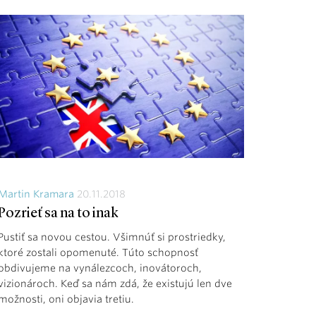
Martin Kramara
20.11.2018
Pozrieť sa na to inak
Pustiť sa novou cestou. Všimnúť si prostriedky,
ktoré zostali opomenuté. Túto schopnosť
obdivujeme na vynálezcoch, inovátoroch,
vizionároch. Keď sa nám zdá, že existujú len dve
možnosti, oni objavia tretiu.