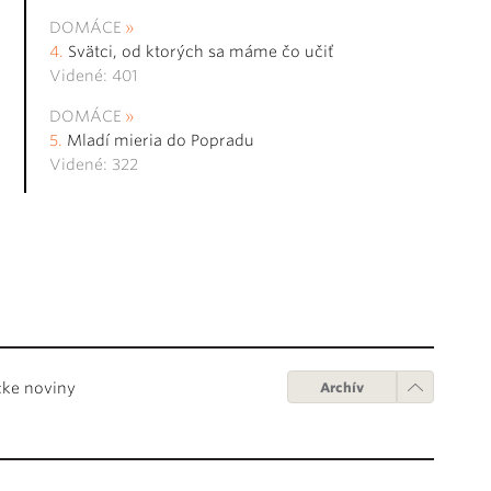
DOMÁCE
Svätci, od ktorých sa máme čo učiť
Videné: 401
DOMÁCE
Mladí mieria do Popradu
Videné: 322
cke noviny
Archív