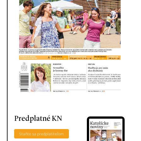
Predplatné KN
Staňte sa predplatiteľom