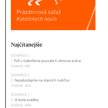
Najčítanejšie
DOMÁCE
Púť v Gaboltove pozvala k obnove srdca
Videné: 481
DOMÁCE
Nezabúdajme na starých rodičov
Videné: 454
DOMÁCE
A bola svadba
Videné: 444