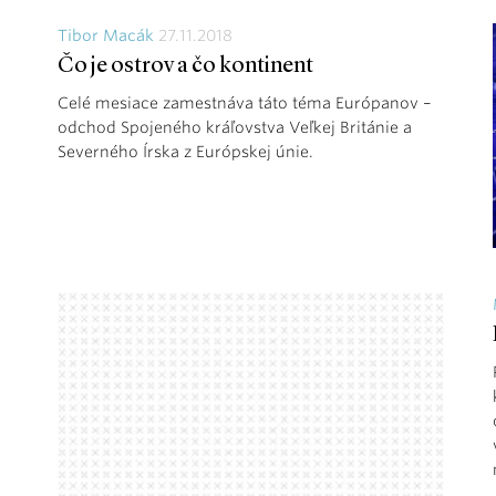
Tibor Macák
27.11.2018
Čo je ostrov a čo kontinent
Celé mesiace zamestnáva táto téma Európanov –
odchod Spojeného kráľovstva Veľkej Británie a
Severného Írska z Európskej únie.