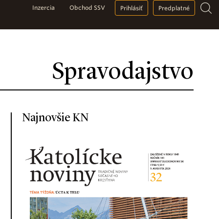
Inzercia
Obchod SSV
Prihlásiť
Predplatné
Spravodajstvo
Najnovšie KN