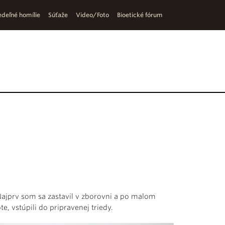
deľné homílie
Súťaže
Video/Foto
Bioetické fórum
Najprv som sa zastavil v zborovni a po malom
te, vstúpili do pripravenej triedy.