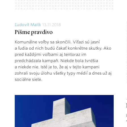
Ľudovít Malík
13.11.2018
Píšme pravdivo
Komunálne voľby sa skončili. Víťazi sú jasní
a ľudia od nich budú čakať konkrétne skutky. Ako
pred každými voľbami aj tentoraz im
predchádzala kampaň. Niekde bola tvrdšia
a niekde nie. Isté je to, že aj v tejto kampani
zohrali svoju úlohu všetky typy médií a dnes už aj
sociálne siete.