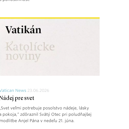
Vatican News
23.06.2026
Nádej pre svet
„Svet veľmi potrebuje posolstvo nádeje, lásky
a pokoja,“ zdôraznil Svätý Otec pri poludňajšej
modlitbe Anjel Pána v nedeľu 21. júna.