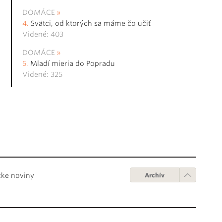
DOMÁCE
Svätci, od ktorých sa máme čo učiť
Videné: 403
DOMÁCE
Mladí mieria do Popradu
Videné: 325
cke noviny
Archív