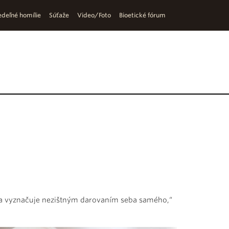
deľné homílie
Súťaže
Video/Foto
Bioetické fórum
rý sa vyznačuje nezištným darovaním seba samého,“