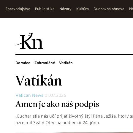
Spravodajstvo
Publicistika
Názory
Kultúra
Duchovná obnova
Ne
Domáce
Zahraničné
Vatikán
Vatikán
Vatican News
01.07.2026
Amen je ako náš podpis
„Eucharistia nás učí prijať životný štýl Pána Ježiša, kto
ozrejmil Svätý Otec na audiencii 24. júna.