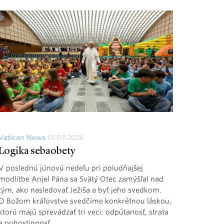
Vatican News
01.07.2026
Logika sebaobety
V poslednú júnovú nedeľu pri poludňajšej
modlitbe Anjel Pána sa Svätý Otec zamýšľal nad
tým, ako nasledovať Ježiša a byť jeho svedkom.
O Božom kráľovstve svedčíme konkrétnou láskou,
ktorú majú sprevádzať tri veci: odpútanosť, strata
a pohostinnosť.