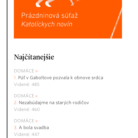
Najčítanejšie
DOMÁCE
Púť v Gaboltove pozvala k obnove srdca
Videné: 485
DOMÁCE
Nezabúdajme na starých rodičov
Videné: 460
DOMÁCE
A bola svadba
Videné: 447