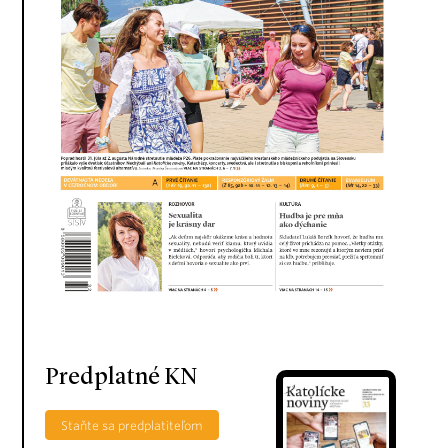
Predplatné KN
Staňte sa predplatiteľom