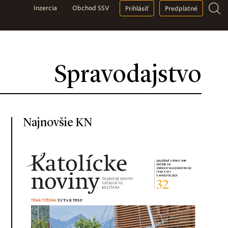
Inzercia
Obchod SSV
Prihlásiť
Predplatné
Spravodajstvo
Najnovšie KN