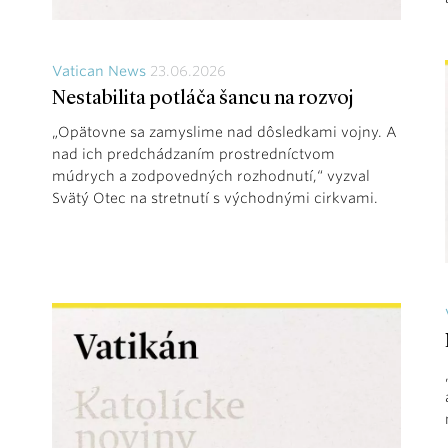
Vatican News
23.06.2026
Nestabilita potláča šancu na rozvoj
„Opätovne sa zamyslime nad dôsledkami vojny. A
nad ich predchádzaním prostredníctvom
múdrych a zodpovedných rozhodnutí,“ vyzval
Svätý Otec na stretnutí s východnými cirkvami.