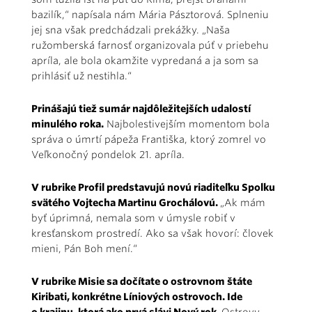
bazilík,“ napísala nám Mária Pásztorová. Splneniu
jej sna však predchádzali prekážky. „Naša
ružomberská farnosť organizovala púť v priebehu
apríla, ale bola okamžite vypredaná a ja som sa
prihlásiť už nestihla.“
Prinášajú tiež sumár najdôležitejších udalostí
minulého roka.
Najbolestivejším momentom bola
správa o úmrtí pápeža Františka, ktorý zomrel vo
Veľkonočný pondelok 21. apríla.
V rubrike Profil predstavujú novú riaditeľku Spolku
svätého Vojtecha Martinu Grochálovú.
„Ak mám
byť úprimná, nemala som v úmysle robiť v
kresťanskom prostredí. Ako sa však hovorí: človek
mieni, Pán Boh mení.“
V rubrike Misie sa dočítate o ostrovnom štáte
Kiribati, konkrétne Líniových ostrovoch. Ide
o krajinu, ktorá ako prvá slávi Nový rok.
Ostrovy