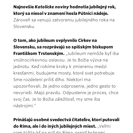
Najnovšie
Katolícke noviny
hodnotia jubilejný rok,
ktorý sa niesol v znamení hesla Pútnici nádeje.
Zároveň sa venujú zatvoreniu jubilejného roka na
Slovensku.
O tom, ako jubileum ovplyvnilo Cirkev na
Slovensku, sa rozprávajú so spišským biskupom
Františkom Trstenským.
„Jubileum nemôže byť iba
vnútrocirkevnou oslavou. Je to Božia výzva na
jednotu. Keď robíme kroky k zmiereniu medzi
kresťanmi, budujeme mosty, ktoré svet potrebuje.
Sme rozdelení príliš dlho. Niektorí ma
upozorňovali, že jedno odprosenie, jedno gesto to
nevyrieši. Majú pravdu. Odpustenie je proces, chce
svoj čas. Je to Božia záležitosť, my sme iba
nástrojmi.“
Prinášajú osobné svedectvá čitateľov, ktorí putovali
do Ríma, ale i do iných jubilejných miest.
„Veľmi
som túžila ísť na púť do Ríma, prejsť bránami