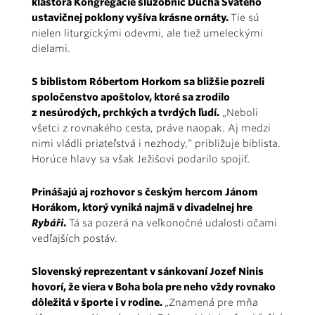
kláštora Kongregácie služobníc Ducha Svätého
ustavičnej poklony vyšíva krásne ornáty.
Tie sú
nielen liturgickými odevmi, ale tiež umeleckými
dielami.
S biblistom Róbertom Horkom sa bližšie pozreli
spoločenstvo apoštolov, ktoré sa zrodilo
z nesúrodých, prchkých a tvrdých ľudí.
„Neboli
všetci z rovnakého cesta, práve naopak. Aj medzi
nimi vládli priateľstvá i nezhody,“ približuje biblista.
Horúce hlavy sa však Ježišovi podarilo spojiť.
Prinášajú aj rozhovor s českým hercom Jánom
Horákom, ktorý vyniká najmä v divadelnej hre
Rybáři
.
Tá sa pozerá na veľkonočné udalosti očami
vedľajších postáv.
Slovenský reprezentant v sánkovaní Jozef Ninis
hovorí, že viera v Boha bola pre neho vždy rovnako
dôležitá v športe i v rodine.
„Znamená pre mňa