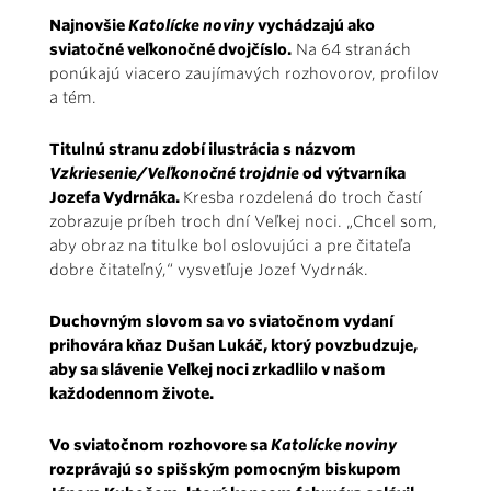
Najnovšie
Katolícke noviny
vychádzajú ako
sviatočné veľkonočné dvojčíslo.
Na 64 stranách
ponúkajú viacero zaujímavých rozhovorov, profilov
a tém.
Titulnú stranu zdobí ilustrácia s názvom
Vzkriesenie/Veľkonočné trojdnie
od výtvarníka
Jozefa Vydrnáka.
Kresba rozdelená do troch častí
zobrazuje príbeh troch dní Veľkej noci. „Chcel som,
aby obraz na titulke bol oslovujúci a pre čitateľa
dobre čitateľný,“ vysvetľuje Jozef Vydrnák.
Duchovným slovom sa vo sviatočnom vydaní
prihovára kňaz Dušan Lukáč, ktorý povzbudzuje,
aby sa slávenie Veľkej noci zrkadlilo v našom
každodennom živote.
Vo sviatočnom rozhovore sa
Katolícke noviny
rozprávajú so spišským pomocným biskupom