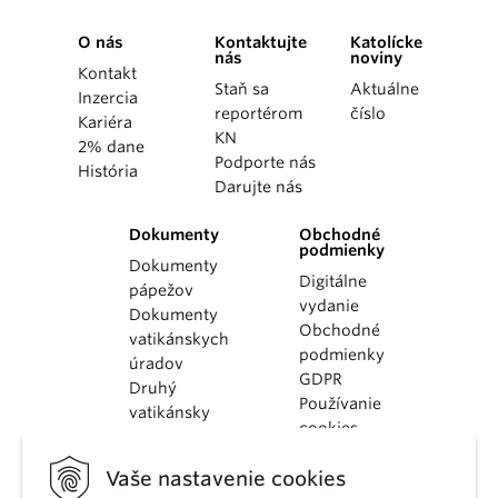
O nás
Kontaktujte
Katolícke
nás
noviny
Kontakt
Staň sa
Aktuálne
Inzercia
reportérom
číslo
Kariéra
KN
2% dane
Podporte nás
História
Darujte nás
Dokumenty
Obchodné
podmienky
Dokumenty
Digitálne
pápežov
vydanie
Dokumenty
Obchodné
vatikánskych
podmienky
úradov
GDPR
Druhý
Používanie
vatikánsky
cookies
koncil
Dokumenty
Vaše nastavenie cookies
KBS