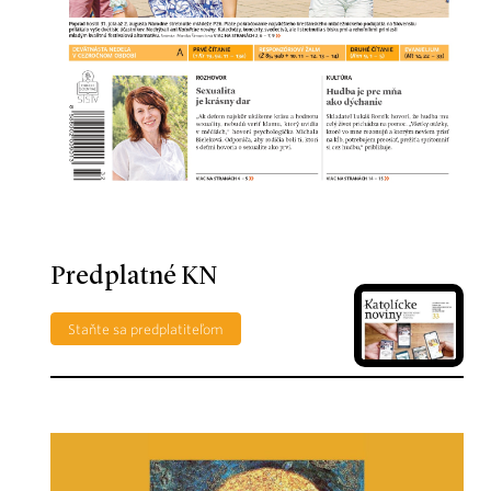
Predplatné KN
Staňte sa predplatiteľom