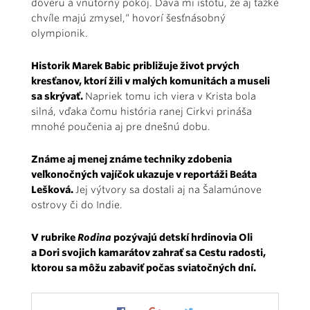
dôveru a vnútorný pokoj. Dáva mi istotu, že aj ťažké
chvíle majú zmysel,“ hovorí šesťnásobný
olympionik.
Historik Marek Babic približuje život prvých
kresťanov, ktorí žili v malých komunitách a museli
sa skrývať.
Napriek tomu ich viera v Krista bola
silná, vďaka čomu história ranej Cirkvi prináša
mnohé poučenia aj pre dnešnú dobu.
Známe aj menej známe techniky zdobenia
veľkonočných vajíčok ukazuje v reportáži Beáta
Lešková.
Jej výtvory sa dostali aj na Šalamúnove
ostrovy či do Indie.
V rubrike
Rodina
pozývajú detskí hrdinovia Oli
a Dori svojich kamarátov zahrať sa Cestu radosti,
ktorou sa môžu zabaviť počas sviatočných dní.