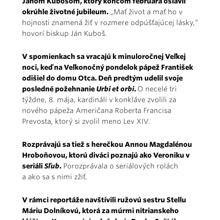
Jánom Kubošom, ktorý koncom februára oslávil
okrúhle životné jubileum.
„Mať život a mať ho v
hojnosti znamená žiť v rozmere odpúšťajúcej lásky,“
hovorí biskup Ján Kuboš.
V spomienkach sa vracajú k minuloročnej Veľkej
noci, keď na Veľkonočný pondelok pápež František
odišiel do domu Otca. Deň predtým udelil svoje
posledné požehnanie
Urbi et orbi
.
O necelé tri
týždne, 8. mája, kardináli v konkláve zvolili za
nového pápeža Američana Roberta Francisa
Prevosta, ktorý si zvolil meno Lev XIV.
Rozprávajú sa tiež s herečkou Annou Magdalénou
Hroboňovou, ktorú diváci poznajú ako Veroniku v
seriáli
Sľub
.
Porozprávala o seriálových rolách
a ako sa s nimi zžiť.
V rámci reportáže navštívili ružovú sestru Stellu
Máriu Dolníkovú, ktorá za múrmi nitrianskeho