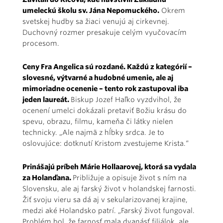
umeleckú školu sv. Jána Nepomuckého.
Okrem
svetskej hudby sa žiaci venujú aj cirkevnej.
Duchovný rozmer presakuje celým vyučovacím
procesom.
Ceny Fra Angelica sú rozdané. Každú z kategórií –
slovesné, výtvarné a hudobné umenie, ale aj
mimoriadne ocenenie – tento rok zastupoval iba
jeden laureát.
Biskup Jozef Haľko vyzdvihol, že
ocenení umelci dokázali pretaviť Božiu krásu do
spevu, obrazu, filmu, kameňa či látky nielen
technicky. „Ale najmä z hĺbky srdca. Je to
oslovujúce: dotknutí Kristom zvestujeme Krista.“
Prinášajú príbeh Márie Hollaarovej, ktorá sa vydala
za Holanďana.
Približuje a opisuje život s ním na
Slovensku, ale aj farský život v holandskej farnosti.
Žiť svoju vieru sa dá aj v sekularizovanej krajine,
medzi aké Holandsko patrí. „Farský život fungoval.
Problém bol, že farnosť mala dvanásť filiálok, ale