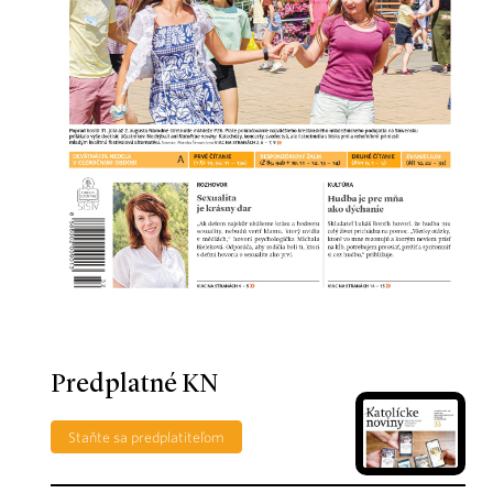
Predplatné KN
Staňte sa predplatiteľom