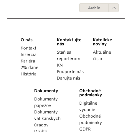
Archív
O nás
Kontaktujte
Katolícke
nás
noviny
Kontakt
Staň sa
Aktuálne
Inzercia
reportérom
číslo
Kariéra
KN
2% dane
Podporte nás
História
Darujte nás
Dokumenty
Obchodné
podmienky
Dokumenty
Digitálne
pápežov
vydanie
Dokumenty
Obchodné
vatikánskych
podmienky
úradov
GDPR
Druhý