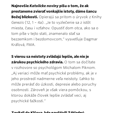
Najnovšie
Katolícke noviny
píšu o tom, že ak
prestaneme zvierať vonkajšie istoty, dáme šancu
Božej blízkosti.
Opierajú sa pritom o úryvok z Knihy
Genezis
(12, 1 – 4a). „Je to vyzlečenie sa z istôt
miesta, času i vzťahov. Opustiť dom otca, ako sa o
tom píše v tejto stati, znamenalo stať sa
bezzemkom i bezdomovcom,“ vysvetľuje Dagmar
Kráľová, FMA.
S vierou sa neistoty zvládajú lepšie, ale nie je
zárukou psychického zdravia.
O tom sa dočítate
v rozhovore so psychológom Michalom Piknom.
„Aj veriaci môže mať psychické problémy, ak je v
jeho prostredí nadmerne veľa neistoty. Ľahko to
môže prerásť do úzkosti, depresie alebo poruchy
osobnosti. Zároveň je však viera pomôckou, s
ktorou dokáže človek lepšie zvládať veci, aj
psychické ťažkosti.“
Zavítali do Klčova, kde navštívili Základnú