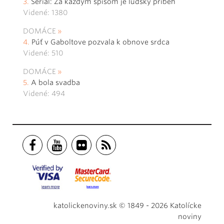
Seriál: Za každým spisom je ľudský príbeh
Videné: 1380
DOMÁCE
Púť v Gaboltove pozvala k obnove srdca
Videné: 510
DOMÁCE
A bola svadba
Videné: 494
katolickenoviny.sk © 1849 - 2026 Katolícke
noviny