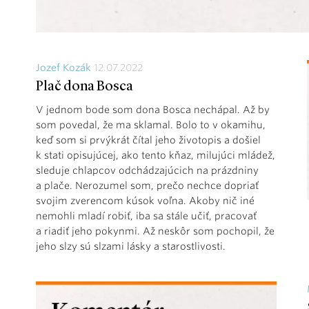
Jozef Kozák
12.07.2022
Plač dona Bosca
V jednom bode som dona Bosca nechápal. Až by
som povedal, že ma sklamal. Bolo to v okamihu,
keď som si prvýkrát čítal jeho životopis a došiel
k stati opisujúcej, ako tento kňaz, milujúci mládež,
sleduje chlapcov odchádzajúcich na prázdniny
a plače. Nerozumel som, prečo nechce dopriať
svojim zverencom kúsok voľna. Akoby nič iné
nemohli mladí robiť, iba sa stále učiť, pracovať
a riadiť jeho pokynmi. Až neskôr som pochopil, že
jeho slzy sú slzami lásky a starostlivosti.