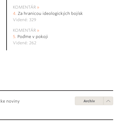
KOMENTÁR
Za hranicou ideologických bojísk
Videné: 329
KOMENTÁR
Poďme v pokoji
Videné: 262
cke noviny
Archív