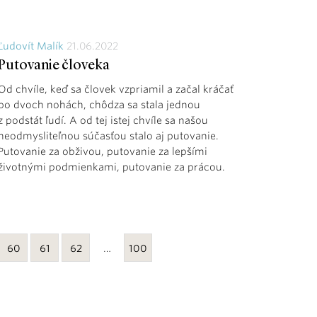
Ľudovít Malík
21.06.2022
Putovanie človeka
Od chvíle, keď sa človek vzpriamil a začal kráčať
po dvoch nohách, chôdza sa stala jednou
z podstát ľudí. A od tej istej chvíle sa našou
neodmysliteľnou súčasťou stalo aj putovanie.
Putovanie za obživou, putovanie za lepšími
životnými podmienkami, putovanie za prácou.
60
61
62
…
100