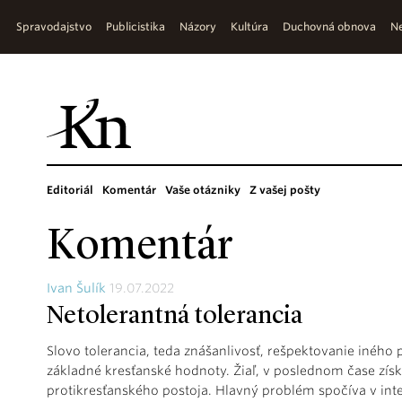
Spravodajstvo
Publicistika
Názory
Kultúra
Duchovná obnova
Ne
Editoriál
Komentár
Vaše otázniky
Z vašej pošty
Komentár
Ivan Šulík
19.07.2022
Netolerantná tolerancia
Slovo tolerancia, teda znášanlivosť, rešpektovanie iného 
základné kresťanské hodnoty. Žiaľ, v poslednom čase získ
protikresťanského postoja. Hlavný problém spočíva v interp