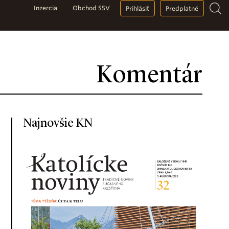
Inzercia
Obchod SSV
Prihlásiť
Predplatné
Komentár
Najnovšie KN