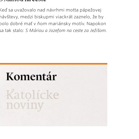
Keď sa uvažovalo nad návrhmi motta pápežovej
návštevy, medzi biskupmi viackrát zaznelo, že by
bolo dobré mať v ňom mariánsky motív. Napokon
sa tak stalo:
S Máriou a Jozefom na ceste za Ježišom.