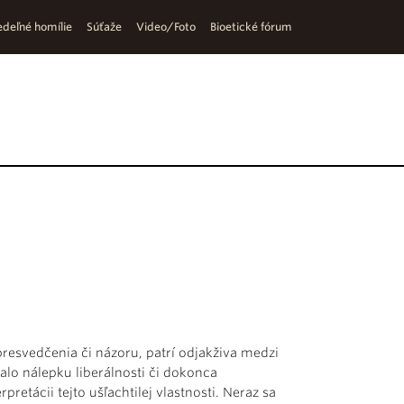
deľné homílie
Súťaže
Video/Foto
Bioetické fórum
presvedčenia či názoru, patrí odjakživa medzi
alo nálepku liberálnosti či dokonca
retácii tejto ušľachtilej vlastnosti. Neraz sa