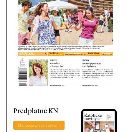
Predplatné KN
Staňte sa predplatiteľom