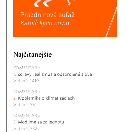
Najčítanejšie
KOMENTÁR
Zdravý realizmus a odzbrojené slová
Videné: 1419
KOMENTÁR
K polemike o klimatizáciách
Videné: 351
KOMENTÁR
Modlime sa za jednotu
Videné: 332