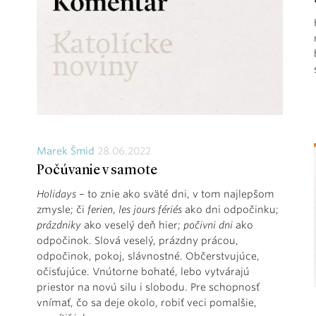
Marek Šmid
28.06.2022
Počúvanie v samote
Holidays
– to znie ako sväté dni, v tom najlepšom
zmysle; či
ferien
,
les jours fériés
ako dni odpočinku;
prázdniky
ako veselý deň hier;
počivni dni
ako
odpočinok. Slová veselý, prázdny prácou,
odpočinok, pokoj, slávnostné. Občerstvujúce,
očisťujúce. Vnútorne bohaté, lebo vytvárajú
priestor na novú silu i slobodu. Pre schopnosť
vnímať, čo sa deje okolo, robiť veci pomalšie,