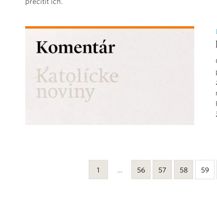
precítiť ich.
1
…
56
57
58
59