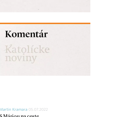
Martin Kramara
05.07.2022
S Máriou na ceste