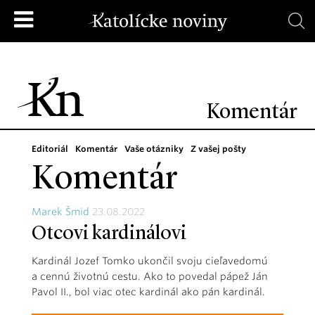
Komentár
Editoriál
Komentár
Vaše otázniky
Z vašej pošty
Komentár
Marek Šmid
23.08.2022
Otcovi kardinálovi
Kardinál Jozef Tomko ukončil svoju cieľavedomú
a cennú životnú cestu. Ako to povedal pápež Ján
Pavol II., bol viac otec kardinál ako pán kardinál.