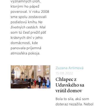
významných úloh,
ktorými ho pápež
poveroval. V roku 2008
sme spolu zostavovali
podielovú knihu
Na
životných cestách.
Mal
som tú česť prežiť päť
krásnych dní v jeho
domácnosti, kde
panovala príjemná
atmosféra pokoja.
Zuzana Artimová
15.08.2022
Chlapec z
Udavského sa
vrátil domov
Bola to sila, akú som
doteraz nezažila. Nebol