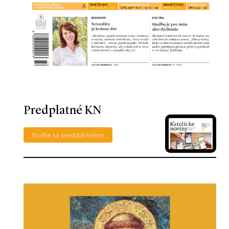
Predplatné KN
Staňte sa predplatiteľom