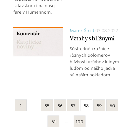
Udavskom i na našej
fare v Humennom.
Marek Šmid
03.08.2022
Vzťahy s blížnymi
Sústredné kružnice
rôznych polomerov
blízkosti vzťahov k iným
ľuďom od nášho jadra
sú naším pokladom.
1
…
55
56
57
58
59
60
61
…
100