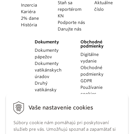
Staň sa
Aktuálne
Inzercia
reportérom
číslo
Kariéra
KN
2% dane
Podporte nás
História
Darujte nás
Dokumenty
Obchodné
podmienky
Dokumenty
Digitálne
pápežov
vydanie
Dokumenty
Obchodné
vatikánskych
podmienky
úradov
GDPR
Druhý
Používanie
vatikánsky
cookies
koncil
Dokumenty
Vaše nastavenie cookies
KBS
Kódex
Súbory cookie nám pomáhajú pri poskytovaní
kánonického
služieb pre vás. Umožňujú spoznať a zapamätať si
práva