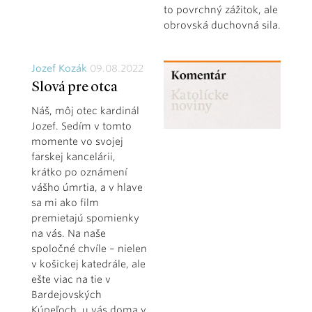
to povrchný zážitok, ale
obrovská duchovná sila.
Jozef Kozák
09.08.2022
Slová pre otca
Náš, môj otec kardinál
Jozef. Sedím v tomto
momente vo svojej
farskej kancelárii,
krátko po oznámení
vášho úmrtia, a v hlave
sa mi ako film
premietajú spomienky
na vás. Na naše
spoločné chvíle – nielen
v košickej katedrále, ale
ešte viac na tie v
Bardejovských
Kúpeľoch, u vás doma v