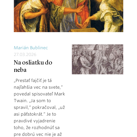
Marián Bublinec
27.03.2026
Na osliatku do
neba
„Prestať fajčiť je tá
najľahšia vec na svete,“
povedal spisovateľ Mark
Twain. „Ja som to
spravil,“ pokračoval, „už
asi päťstokrát.“ Je to
pravdivé vyjadrenie
toho, že rozhodnúť sa
pre dobrú vec nie je až