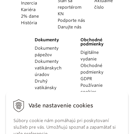
Staň sa
Aktuálne
Inzercia
reportérom
číslo
Kariéra
KN
2% dane
Podporte nás
História
Darujte nás
Dokumenty
Obchodné
podmienky
Dokumenty
Digitálne
pápežov
vydanie
Dokumenty
Obchodné
vatikánskych
podmienky
úradov
GDPR
Druhý
Používanie
vatikánsky
cookies
koncil
Dokumenty
Vaše nastavenie cookies
KBS
Kódex
Súbory cookie nám pomáhajú pri poskytovaní
kánonického
služieb pre vás. Umožňujú spoznať a zapamätať si
práva
vaše preferencie.
Katechizmus