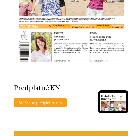
Predplatné KN
Staňte sa predplatiteľom