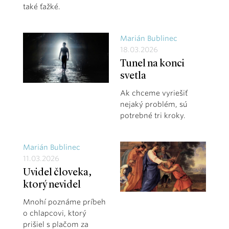
také ťažké.
Marián Bublinec
18.03.2026
Tunel na konci
svetla
Ak chceme vyriešiť
nejaký problém, sú
potrebné tri kroky.
Marián Bublinec
11.03.2026
Uvidel človeka,
ktorý nevidel
Mnohí poznáme príbeh
o chlapcovi, ktorý
prišiel s plačom za