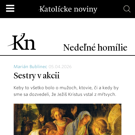
Nedeľné homílie
Marián Bublinec
05.04.2026
Sestry v akcii
Keby to všetko bolo o mužoch, ktovie, či a kedy by
sme sa dozvedeli, že Ježiš Kristus vstal z mŕtvych.