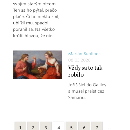
svojím starým otcom.
Ten sa ho pýtal, prečo
plače. Či ho niekto zbil,
ublížil mu, spadol,
poranil sa. Na všetko
krútil hlavou, že nie.
Marián Bublinec
08.03.2026
Vždy sa to tak
robilo
Ježiš šiel do Galiley
a musel prejsť cez
Samáriu.
1
2
3
4
5
6
7
…