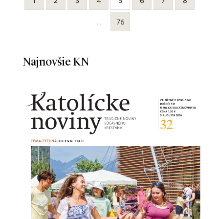
1
2
3
4
5
6
7
8
…
76
Najnovšie KN