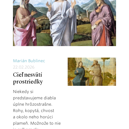
Marián Bublinec
22.02.2026
Cieľ nesvätí
prostriedky
Niekedy si
predstavujeme diabla
úplne hrôzostrašne.
Rohy, kopytá, chvost
a okolo neho horúci
plameň. Možnože to nie