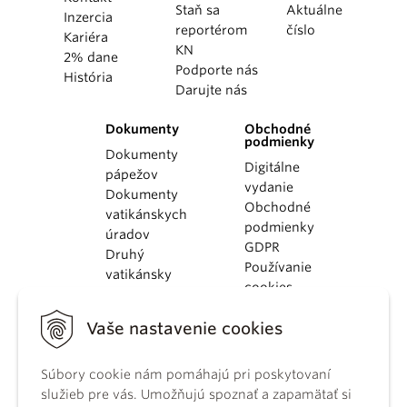
Staň sa
Aktuálne
Inzercia
reportérom
číslo
Kariéra
KN
2% dane
Podporte nás
História
Darujte nás
Dokumenty
Obchodné
podmienky
Dokumenty
Digitálne
pápežov
vydanie
Dokumenty
Obchodné
vatikánskych
podmienky
úradov
GDPR
Druhý
Používanie
vatikánsky
cookies
koncil
Dokumenty
Vaše nastavenie cookies
KBS
Kódex
Súbory cookie nám pomáhajú pri poskytovaní
kánonického
služieb pre vás. Umožňujú spoznať a zapamätať si
práva