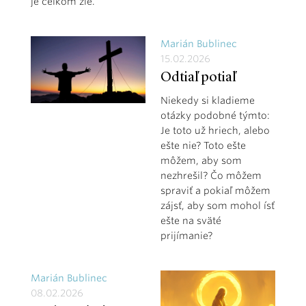
je celkom zle.
Marián Bublinec
15.02.2026
Odtiaľ potiaľ
Niekedy si kladieme
otázky podobné týmto:
Je toto už hriech, alebo
ešte nie? Toto ešte
môžem, aby som
nezhrešil? Čo môžem
spraviť a pokiaľ môžem
zájsť, aby som mohol ísť
ešte na sväté
prijímanie?
Marián Bublinec
08.02.2026