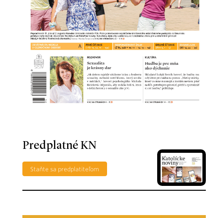
Predplatné KN
Staňte sa predplatiteľom