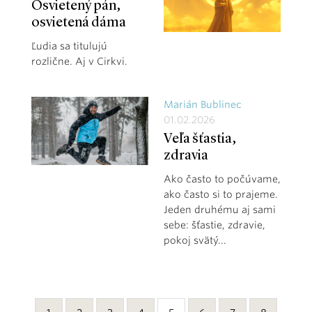
Osvietený pán,
osvietená dáma
Ľudia sa titulujú
rozlične. Aj v Cirkvi.
Marián Bublinec
01.02.2026
Veľa šťastia,
zdravia
Ako často to počúvame,
ako často si to prajeme.
Jeden druhému aj sami
sebe: šťastie, zdravie,
pokoj svätý...