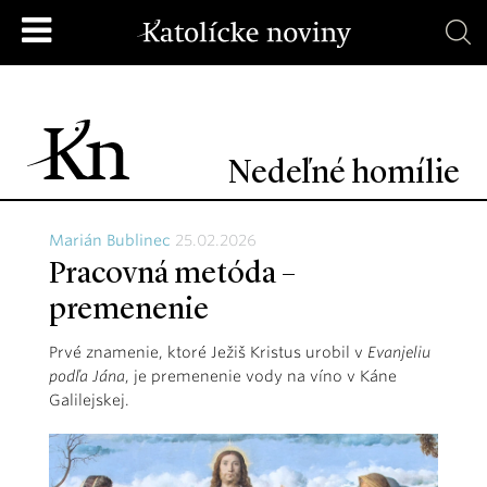
Nedeľné homílie
Marián Bublinec
25.02.2026
Pracovná metóda –
premenenie
Prvé znamenie, ktoré Ježiš Kristus urobil v
Evanjeliu
podľa Jána
, je premenenie vody na víno v Káne
Galilejskej.