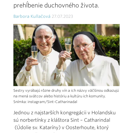
prehĺbenie duchovného života.
Barbora Kullačová
27.07.2023
Sestry vyrábajú rôzne druhy vín a ich názvy väčšinou odkazujú
na mená svätcov alebo históriu a kultúru ich komunity.
Snímka: instagram/Sint-Catharinadal
Jednou z najstarších kongregácii v Holandsku
sú norbertínky z kláštora Sint – Catharindal
(Údolie sv. Kataríny) v Oosterhoute, ktorý