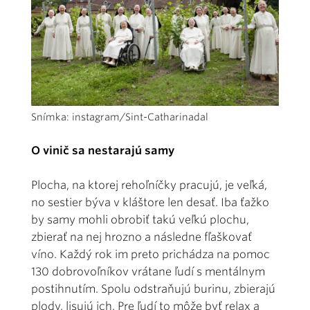
Snímka: instagram/Sint-Catharinadal
O vinič sa nestarajú samy
Plocha, na ktorej rehoľníčky pracujú, je veľká,
no sestier býva v kláštore len desať. Iba ťažko
by samy mohli obrobiť takú veľkú plochu,
zbierať na nej hrozno a následne fľaškovať
víno. Každý rok im preto prichádza na pomoc
130 dobrovoľníkov vrátane ľudí s mentálnym
postihnutím. Spolu odstraňujú burinu, zbierajú
plody, lisujú ich. Pre ľudí to môže byť relax a