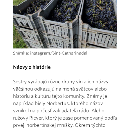
Snímka: instagram/Sint-Catharinadal
Názvy z histórie
Sestry vyrábajú rôzne druhy vín a ich názvy
väčšinou odkazujú na mená svätcov alebo
históriu a kultúru tejto komunity. Známy je
napríklad biely Norbertus, ktorého názov
vznikol na počesť zakladateľa rádu. Alebo
ružový Ricver, ktorý je zase pomenovaný podľa
prvej norbertínskej mníšky. Okrem týchto