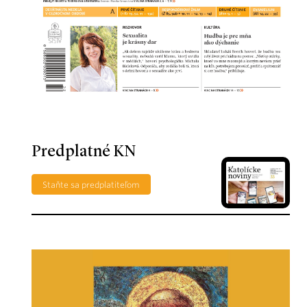
Predplatné KN
Staňte sa predplatiteľom