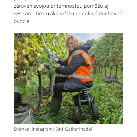
zároveň svojou prítomnosťou pomôžu aj
sestrám. Tie im ako vďaku ponúkajú duchovné
ovocie.
Snímka: instagram/Sint-Catharinadal