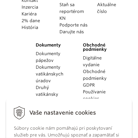
Kontakt
Staň sa
Aktuálne
Inzercia
reportérom
číslo
Kariéra
KN
2% dane
Podporte nás
História
Darujte nás
Dokumenty
Obchodné
podmienky
Dokumenty
Digitálne
pápežov
vydanie
Dokumenty
Obchodné
vatikánskych
podmienky
úradov
GDPR
Druhý
Používanie
vatikánsky
cookies
koncil
Dokumenty
Vaše nastavenie cookies
KBS
Kódex
kánonického
Súbory cookie nám pomáhajú pri poskytovaní
práva
služieb pre vás. Umožňujú spoznať a zapamätať si