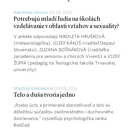
Katolícke noviny
04.08.2026
Potrebujú mladí ľudia na školách
vzdelávanie v oblasti vzťahov a sexuality?
V ankete odpovedajú NIKOLETA HRUŠKOVÁ
(meteorologička), JOZEF KÁKOŠ (riaditeľ Depaul
Slovensko), ZUZANA BOŠNÁKOVÁ (riaditeľka
zariadenia pre seniorov a chorých Viventi) a JOZEF
ŽUFFA (pedagóg na Teologickej fakulte Trnavskej
univerzity).
Martina Halúsková
04.08.2026
Telo a duša tvoria jedno
„Postoj úcty a primeraná starostlivosť o telo sú
dôležitou súčasťou osobnostného i duchovného
dozrievania,“ vysvetľuje psychologička Janka
Bieščad.