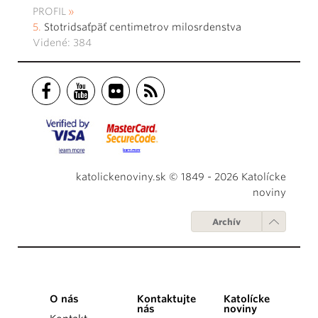
PROFIL
Stotridsaťpäť centimetrov milosrdenstva
Videné: 384
katolickenoviny.sk © 1849 - 2026 Katolícke
noviny
Archív
O nás
Kontaktujte
Katolícke
nás
noviny