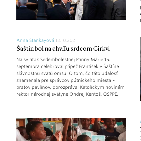
Anna Stankayová
13.10.2021
Šaštín bol na chvíľu srdcom Cirkvi
Na sviatok Sedembolestnej Panny Márie 15.
septembra celebroval pápež František v Šaštíne
slávnostnú svätú omšu. O tom, čo táto udalosť
znamenala pre správcov pútnického miesta –
bratov pavlínov, porozprával Katolíckym novinám
rektor národnej svätyne Ondrej Kentoš, OSPPE.