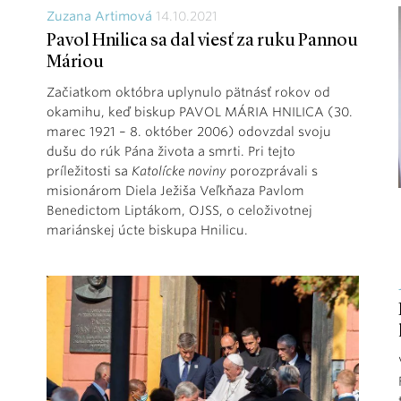
Zuzana Artimová
14.10.2021
Pavol Hnilica sa dal viesť za ruku Pannou
Máriou
Začiatkom októbra uplynulo pätnásť rokov od
okamihu, keď biskup PAVOL MÁRIA HNILICA (30.
marec 1921 – 8. október 2006) odovzdal svoju
dušu do rúk Pána života a smrti. Pri tejto
príležitosti sa
Katolícke noviny
porozprávali s
misionárom Diela Ježiša Veľkňaza Pavlom
Benedictom Liptákom, OJSS, o celoživotnej
mariánskej úcte biskupa Hnilicu.