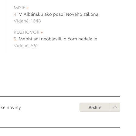
MISIE
V Albánsku ako posol Nového zákona
Videné: 1048
ROZHOVOR
Mnohí ani neobjavili, o čom nedeľa je
Videné: 561
cke noviny
Archív