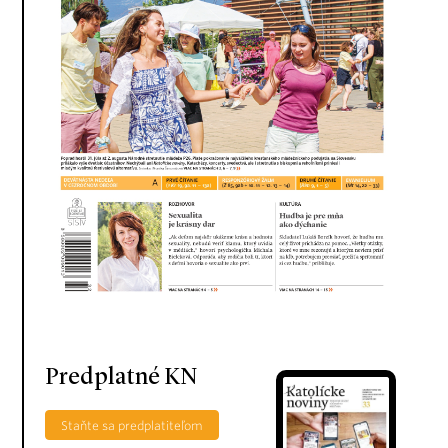
Predplatné KN
Staňte sa predplatiteľom