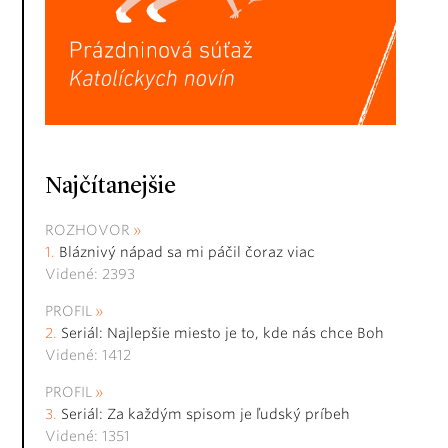
Najčítanejšie
ROZHOVOR
Bláznivý nápad sa mi páčil čoraz viac
Videné: 2393
PROFIL
Seriál: Najlepšie miesto je to, kde nás chce Boh
Videné: 1412
PROFIL
Seriál: Za každým spisom je ľudský príbeh
Videné: 1351