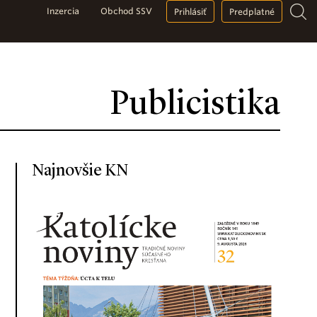
Inzercia
Obchod SSV
Prihlásiť
Predplatné
Publicistika
Najnovšie KN