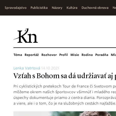
Spravodajstvo
Publicistika
Názory
Kultúra
Duchovná obnova
Ne
Téma
Reportáž
Rozhovor
Profil
Misie
Rodina
Poradňa
Ml
Lenka Vatrtová
14.10.2021
Vzťah s Bohom sa dá udržiavať aj
Pri cyklistických pretekoch Tour de France či Svetovom p
môžeme okrem našich športovcov všimnúť i mladého re
úspechy dokumentuje priamo z centra diania. Porozprávali
a viere, ale i o tom, čo je na služobných cestách najťažšie