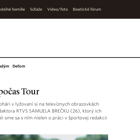
deľné homílie
Súťaže
Video/Foto
Bioetické fórum
adým
Deťom
 počas Tour
ohári v lyžovaní si na televíznych obrazovkách
daktora RTVS SAMUELA BREČKU (26), ktorý ich
 sme sa s ním nielen o práci v športovej redakcii
.