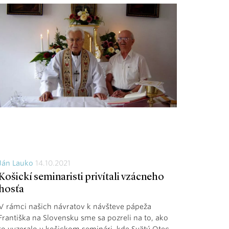
Ján Lauko
14.10.2021
Košickí seminaristi privítali vzácneho
hosťa
V rámci našich návratov k návšteve pápeža
Františka na Slovensku sme sa pozreli na to, ako
to vyzeralo v košickom seminári, kde Svätý Otec