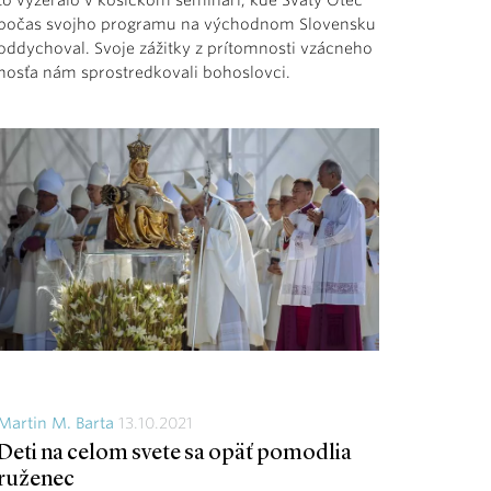
počas svojho programu na východnom Slovensku
oddychoval. Svoje zážitky z prítomnosti vzácneho
hosťa nám sprostredkovali bohoslovci.
Martin M. Barta
13.10.2021
Deti na celom svete sa opäť pomodlia
ruženec