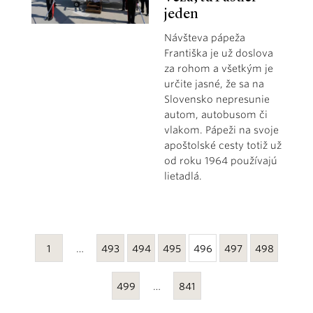
jeden
Návšteva pápeža
Františka je už doslova
za rohom a všetkým je
určite jasné, že sa na
Slovensko nepresunie
autom, autobusom či
vlakom. Pápeži na svoje
apoštolské cesty totiž už
od roku 1964 používajú
lietadlá.
1
…
493
494
495
496
497
498
499
…
841