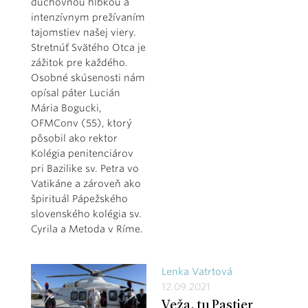
duchovnou hĺbkou a
intenzívnym prežívaním
tajomstiev našej viery.
Stretnúť Svätého Otca je
zážitok pre každého.
Osobné skúsenosti nám
opísal páter Lucián
Mária Bogucki,
OFMConv (55), ktorý
pôsobil ako rektor
Kolégia penitenciárov
pri Bazilike sv. Petra vo
Vatikáne a zároveň ako
špirituál Pápežského
slovenského kolégia sv.
Cyrila a Metoda v Ríme.
Lenka Vatrtová
12.09.2021
Veža, tu Pastier