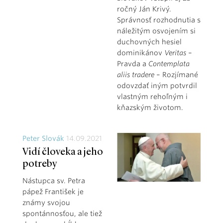
ročný Ján Krivý.
Správnosť rozhodnutia s
náležitým osvojením si
duchovných hesiel
dominikánov
Veritas
–
Pravda a
Contemplata
aliis tradere
– Rozjímané
odovzdať iným potvrdil
vlastným rehoľným i
kňazským životom.
Peter Slovák
14.09.2021
Vidí človeka a jeho
potreby
Nástupca sv. Petra
pápež František je
známy svojou
spontánnosťou, ale tiež