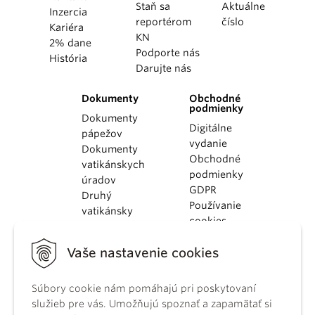
Staň sa
Aktuálne
Inzercia
reportérom
číslo
Kariéra
KN
2% dane
Podporte nás
História
Darujte nás
Dokumenty
Obchodné
podmienky
Dokumenty
Digitálne
pápežov
vydanie
Dokumenty
Obchodné
vatikánskych
podmienky
úradov
GDPR
Druhý
Používanie
vatikánsky
cookies
koncil
Dokumenty
Vaše nastavenie cookies
KBS
Kódex
Súbory cookie nám pomáhajú pri poskytovaní
kánonického
služieb pre vás. Umožňujú spoznať a zapamätať si
práva