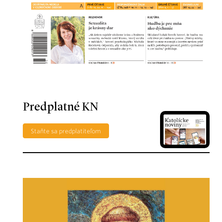
Predplatné KN
Staňte sa predplatiteľom