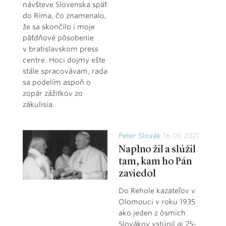
návšteve Slovenska späť
do Ríma, čo znamenalo,
že sa skončilo i moje
päťdňové pôsobenie
v bratislavskom press
centre. Hoci dojmy ešte
stále spracovávam, rada
sa podelím aspoň o
zopár zážitkov zo
zákulisia.
Peter Slovák
16.09.2021
Naplno žil a slúžil
tam, kam ho Pán
zaviedol
Do Rehole kazateľov v
Olomouci v roku 1935
ako jeden z ôsmich
Slovákov vstúpil aj 25-