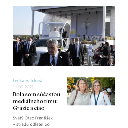
Lenka Vatrtová
16.09.2021
Bola som súčasťou
mediálneho tímu:
Grazie a ciao
Svätý Otec František
v stredu odletel po