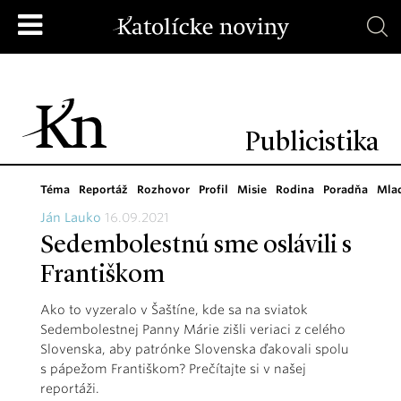
Publicistika
Téma
Reportáž
Rozhovor
Profil
Misie
Rodina
Poradňa
Mla
Ján Lauko
16.09.2021
Sedembolestnú sme oslávili s
Františkom
Ako to vyzeralo v Šaštíne, kde sa na sviatok
Sedembolestnej Panny Márie zišli veriaci z celého
Slovenska, aby patrónke Slovenska ďakovali spolu
s pápežom Františkom? Prečítajte si v našej
reportáži.