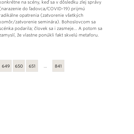
konkrétne na scény, keď sa v dôsledku zlej správy
(narazenie do ľadovca/COVID-19) prijmú
radikálne opatrenia (zatvorenie všetkých
komôr/zatvorenie seminára). Bohoslovcom sa
scénka podarila; človek sa i zasmeje... A potom sa
zamyslí, že vlastne ponúkli fakt skvelú metaforu.
649
650
651
…
841