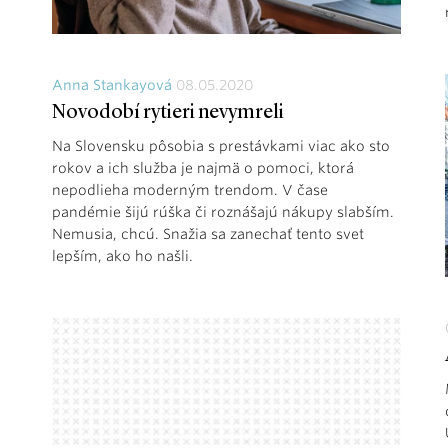
Anna Stankayová
08.05.2020
Novodobí rytieri nevymreli
Na Slovensku pôsobia s prestávkami viac ako sto
rokov a ich služba je najmä o pomoci, ktorá
nepodlieha moderným trendom. V čase
pandémie šijú rúška či roznášajú nákupy slabším.
Nemusia, chcú. Snažia sa zanechať tento svet
lepším, ako ho našli.