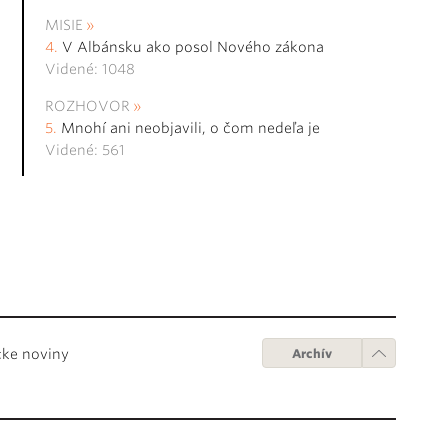
MISIE
V Albánsku ako posol Nového zákona
Videné: 1048
ROZHOVOR
Mnohí ani neobjavili, o čom nedeľa je
Videné: 561
cke noviny
Archív