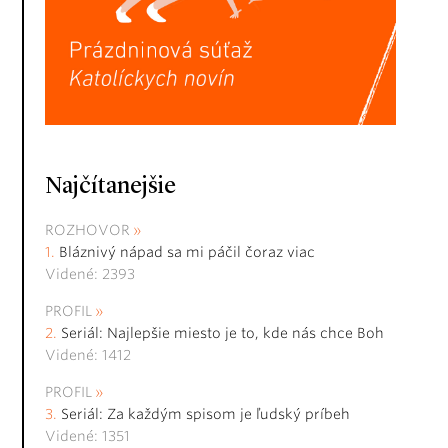
Najčítanejšie
ROZHOVOR
Bláznivý nápad sa mi páčil čoraz viac
Videné: 2393
PROFIL
Seriál: Najlepšie miesto je to, kde nás chce Boh
Videné: 1412
PROFIL
Seriál: Za každým spisom je ľudský príbeh
Videné: 1351