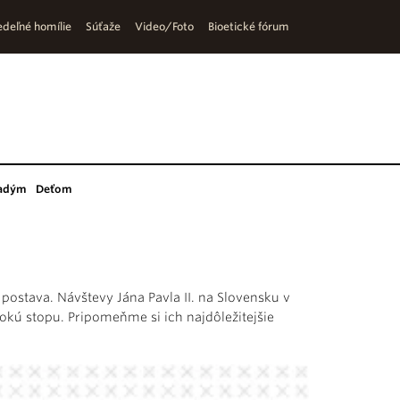
deľné homílie
Súťaže
Video/Foto
Bioetické fórum
adým
Deťom
ná postava. Návštevy Jána Pavla II. na Slovensku v
okú stopu. Pripomeňme si ich najdôležitejšie