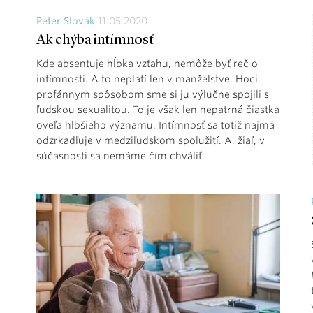
Peter Slovák
11.05.2020
Ak chýba intímnosť
Kde absentuje hĺbka vzťahu, nemôže byť reč o
intímnosti. A to neplatí len v manželstve. Hoci
profánnym spôsobom sme si ju výlučne spojili s
ľudskou sexualitou. To je však len nepatrná čiastka
oveľa hlbšieho významu. Intímnosť sa totiž najmä
odzrkadľuje v medziľudskom spolužití. A, žiaľ, v
súčasnosti sa nemáme čím chváliť.