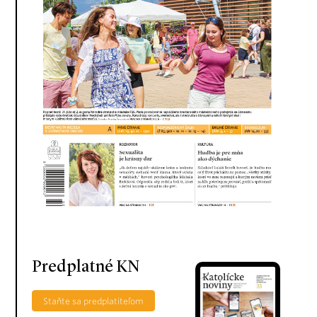
Predplatné KN
Staňte sa predplatiteľom