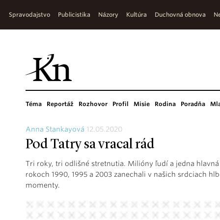
Spravodajstvo
Publicistika
Názory
Kultúra
Duchovná obnova
Ne
Téma
Reportáž
Rozhovor
Profil
Misie
Rodina
Poradňa
Ml
Anna Stankayová
12.05.2020
Pod Tatry sa vracal rád
Tri roky, tri odlišné stretnutia. Milióny ľudí a jedna hlav
rokoch 1990, 1995 a 2003 zanechali v našich srdciach hlb
momenty.