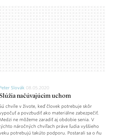
Peter Slovák
08.05.2020
Slúžia načúvajúcim uchom
Sú chvíle v živote, keď človek potrebuje skôr
vypočuť a povzbudiť ako materiálne zabezpečiť.
Medzi ne môžeme zaradiť aj obdobie senia. V
týchto náročných chvíľach práve ľudia vyššieho
veku potrebujú takúto podporu. Postarali sa o ňu