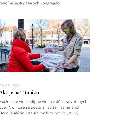
rehoľné sestry štyroch kongregácií.
08.05.2020
Ako je na Titanicu
Možno ste videli vtipné video z dňa „zatvorených
dverí“, o ktoré sa postarali spišskí seminaristi.
Úvod je alúziou na slávny film
Titanic
(1997),