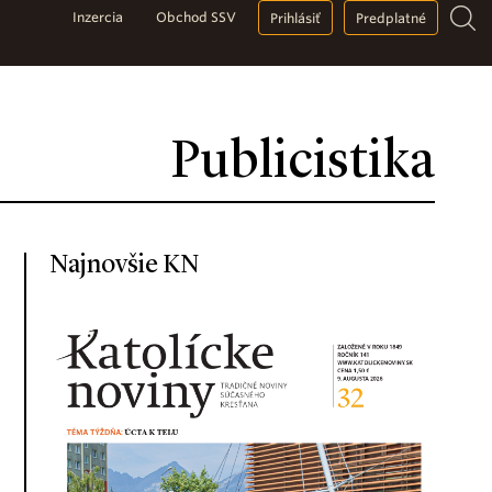
Inzercia
Obchod SSV
Prihlásiť
Predplatné
Publicistika
Najnovšie KN