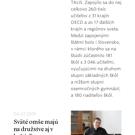
TALIS. Zapojilo sa do nej
celkovo 260-tisíc
učiteľov z 31 krajín
OECD a zo 17 ďalších
krajín a regiónov sveta.
Medzi zapojenými
štátmi bolo i Slovensko,
v rámci ktorého sa na
štúdii zúčastnilo 181
škôl s 3 046 učiteľmi,
vyučujúcimi na druhom
stupni základných škôl
a nižšom stupni
osemročných gymnázií,
a 180 riaditeľov škôl.
04.07.2019
Sväté omše majú
na družstve aj v