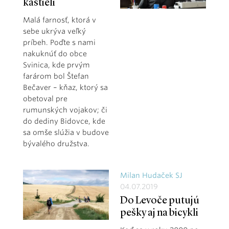
kaštieli
Malá farnosť, ktorá v
sebe ukrýva veľký
príbeh. Poďte s nami
nakuknúť do obce
Svinica, kde prvým
farárom bol Štefan
Bečaver – kňaz, ktorý sa
obetoval pre
rumunských vojakov; či
do dediny Bidovce, kde
sa omše slúžia v budove
bývalého družstva.
Milan Hudaček SJ
04.07.2019
Do Levoče putujú
pešky aj na bicykli