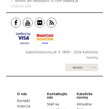
Mnohí ani neobjavili, o čom nedeľa je
Videné: 554
katolickenoviny.sk © 1849 - 2026 Katolícke
noviny
Archív
O nás
Kontaktujte
Katolícke
nás
noviny
Kontakt
Staň sa
Aktuálne
Inzercia