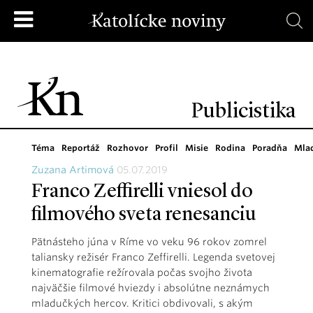
Publicistika
Téma
Reportáž
Rozhovor
Profil
Misie
Rodina
Poradňa
Mla
Zuzana Artimová
05.07.2019
Franco Zeffirelli vniesol do
filmového sveta renesanciu
Pätnásteho júna v Ríme vo veku 96 rokov zomrel
taliansky režisér Franco Zeffirelli. Legenda svetovej
kinematografie režírovala počas svojho života
najväčšie filmové hviezdy i absolútne neznámych
mladučkých hercov. Kritici obdivovali, s akým