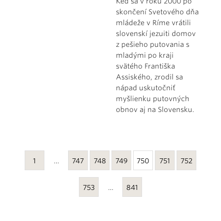
Keď sa v roku 2000 po
skončení Svetového dňa
mládeže v Ríme vrátili
slovenskí jezuiti domov
z pešieho putovania s
mladými po kraji
svätého Františka
Assiského, zrodil sa
nápad uskutočniť
myšlienku putovných
obnov aj na Slovensku.
1
…
747
748
749
750
751
752
753
…
841