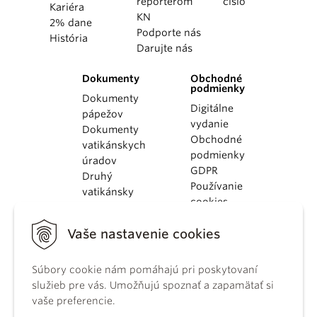
reportérom
číslo
Kariéra
KN
2% dane
Podporte nás
História
Darujte nás
Dokumenty
Obchodné
podmienky
Dokumenty
Digitálne
pápežov
vydanie
Dokumenty
Obchodné
vatikánskych
podmienky
úradov
GDPR
Druhý
Používanie
vatikánsky
cookies
koncil
Dokumenty
Vaše nastavenie cookies
KBS
Kódex
kánonického
Súbory cookie nám pomáhajú pri poskytovaní
práva
služieb pre vás. Umožňujú spoznať a zapamätať si
Katechizmus
vaše preferencie.
Katolíckej