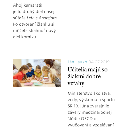
Ahoj kamaráti!
je tu druhý diel našej
súťaže
Leto s Andrejom
.
Po otvorení článku si
môžete stiahnuť nový
diel komixu.
Ján Lauko
04.07.2019
Učitelia majú so
žiakmi dobré
vzťahy
Ministerstvo školstva,
vedy, výskumu a športu
SR 19. júna zverejnilo
závery medzinárodnej
štúdie OECD o
vyučovaní a vzdelávaní