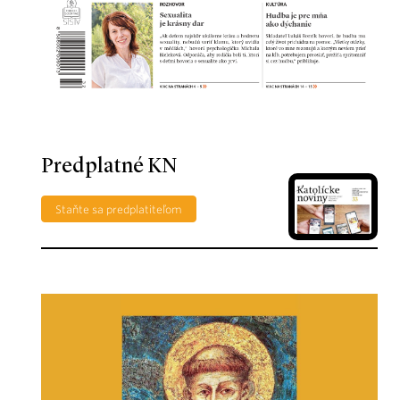
Predplatné KN
Staňte sa predplatiteľom