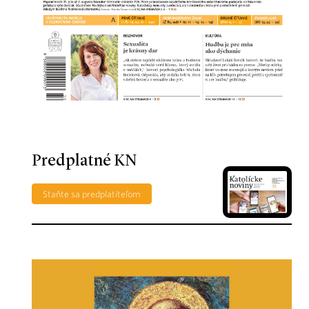
Predplatné KN
Staňte sa predplatiteľom