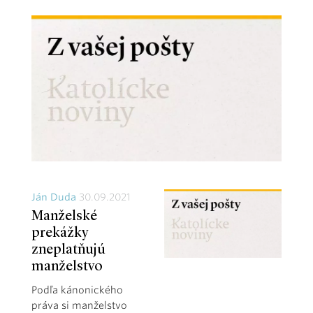
Ján Duda
30.09.2021
Manželské
prekážky
zneplatňujú
manželstvo
Podľa kánonického
práva si manželstvo