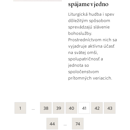
spájame v jedno
Liturgická hudba i spev
dôležitým spôsobom
sprevádzajú slávenie
bohoslužby.
Prostredníctvom nich sa
vyjadruje aktívna účasť
na svätej omši,
spolupatričnosť a
jednota so
spoločenstvom
prítomných veriacich.
1
…
38
39
40
41
42
43
44
…
74