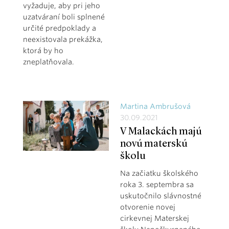
vyžaduje, aby pri jeho
uzatváraní boli splnené
určité predpoklady a
neexistovala prekážka,
ktorá by ho
zneplatňovala.
Martina Ambrušová
30.09.2021
V Malackách majú
novú materskú
školu
Na začiatku školského
roka 3. septembra sa
uskutočnilo slávnostné
otvorenie novej
cirkevnej Materskej