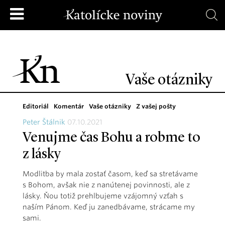
Vaše otázniky
Editoriál
Komentár
Vaše otázniky
Z vašej pošty
Peter Štálnik
07.10.2021
Venujme čas Bohu a robme to
z lásky
Modlitba by mala zostať časom, keď sa stretávame
s Bohom, avšak nie z nanútenej povinnosti, ale z
lásky. Ňou totiž prehlbujeme vzájomný vzťah s
naším Pánom. Keď ju zanedbávame, strácame my
sami.