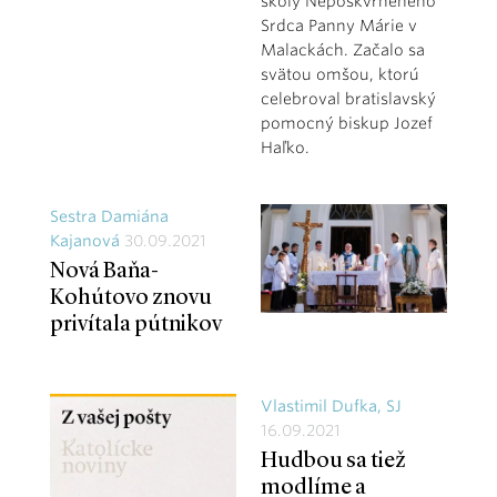
školy Nepoškvrneného
Srdca Panny Márie v
Malackách. Začalo sa
svätou omšou, ktorú
celebroval bratislavský
pomocný biskup Jozef
Haľko.
Sestra Damiána
Kajanová
30.09.2021
Nová Baňa-
Kohútovo znovu
privítala pútnikov
Vlastimil Dufka, SJ
16.09.2021
Hudbou sa tiež
modlíme a