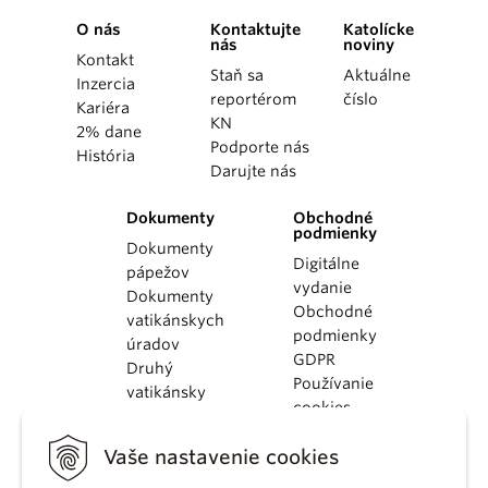
O nás
Kontaktujte
Katolícke
nás
noviny
Kontakt
Staň sa
Aktuálne
Inzercia
reportérom
číslo
Kariéra
KN
2% dane
Podporte nás
História
Darujte nás
Dokumenty
Obchodné
podmienky
Dokumenty
Digitálne
pápežov
vydanie
Dokumenty
Obchodné
vatikánskych
podmienky
úradov
GDPR
Druhý
Používanie
vatikánsky
cookies
koncil
Dokumenty
Vaše nastavenie cookies
KBS