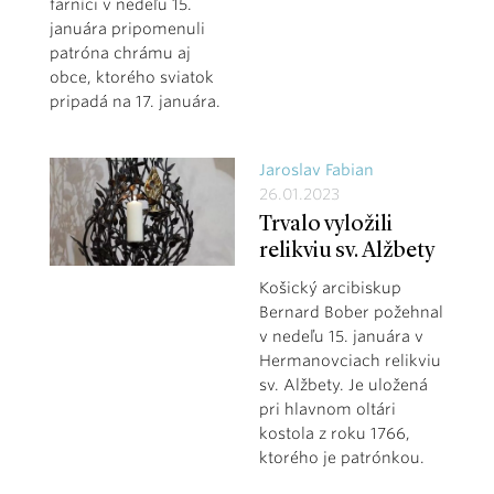
farníci v nedeľu 15.
januára pripomenuli
patróna chrámu aj
obce, ktorého sviatok
pripadá na 17. januára.
Jaroslav Fabian
26.01.2023
Trvalo vyložili
relikviu sv. Alžbety
Košický arcibiskup
Bernard Bober požehnal
v nedeľu 15. januára v
Hermanovciach relikviu
sv. Alžbety. Je uložená
pri hlavnom oltári
kostola z roku 1766,
ktorého je patrónkou.