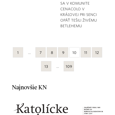
SA V KOMUNITE
CENACOLO V
KRÁĽOVEJ PRI SENCI
OPÄŤ TEŠILI ŽIVÉMU
BETLEHEMU
1
…
7
8
9
10
11
12
13
…
109
Najnovšie KN