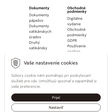
Dokumenty
Obchodné
podmienky
Dokumenty
Digitálne
pápežov
vydanie
Dokumenty
Obchodné
vatikánskych
podmienky
úradov
GDPR
Druhý
Používanie
vatikánsky
cookies
koncil
Dokumenty
Vaše nastavenie cookies
KBS
Kódex
Súbory cookie nám pomáhajú pri poskytovaní
kánonického
služieb pre vás. Umožňujú spoznať a zapamätať si
práva
vaše preferencie.
Katechizmus
Katolíckej
Prijať
cirkvi
Nastaviť