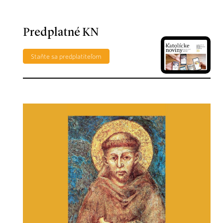
Predplatné KN
Staňte sa predplatiteľom