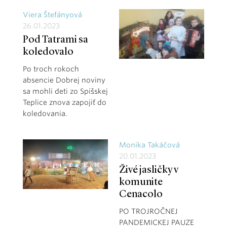
Viera Štefányová
26.01.2023
Pod Tatrami sa
koledovalo
Po troch rokoch
absencie Dobrej noviny
sa mohli deti zo Spišskej
Teplice znova zapojiť do
koledovania.
Monika Takáčová
20.01.2023
Živé jasličky v
komunite
Cenacolo
PO TROJROČNEJ
PANDEMICKEJ PAUZE