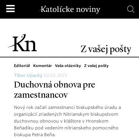
Z vašej pošty
Editoriál
Komentár
Vaše otázniky
Z vašej pošty
Tibor Ujlacký
02.02.2023
Duchovná obnova pre
zamestnancov
Nový rok začali zamestnanci biskupského úradu a
organizácií zriadených Nitrianskym biskupstvom
duchovnou obnovou v kláštore v Hronskom
Beňadiku pod vedením nitrianskeho pomocného
biskupa Petra Beňa.