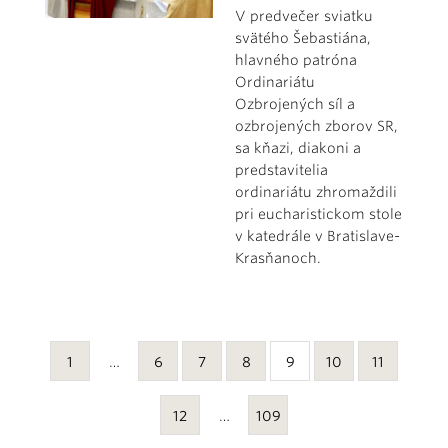
V predvečer sviatku
svätého Šebastiána,
hlavného patróna
Ordinariátu
Ozbrojených síl a
ozbrojených zborov SR,
sa kňazi, diakoni a
predstavitelia
ordinariátu zhromaždili
pri eucharistickom stole
v katedrále v Bratislave-
Krasňanoch.
1
…
6
7
8
9
10
11
12
…
109