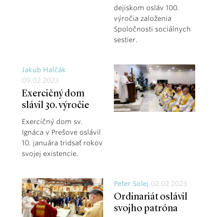
dejiskom osláv 100.
výročia založenia
Spoločnosti sociálnych
sestier.
Jakub Halčák
09.02.2023
Exercičný dom
slávil 30. výročie
Exercičný dom sv.
Ignáca v Prešove oslávil
10. januára tridsať rokov
svojej existencie.
Peter Solej
02.02.2023
Ordinariát oslávil
svojho patróna