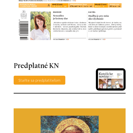
Predplatné KN
Staňte sa predplatiteľom