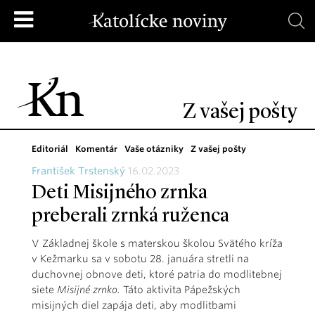
Z vašej pošty
Editoriál
Komentár
Vaše otázniky
Z vašej pošty
František Trstenský
16.02.2023
Deti Misijného zrnka
preberali zrnká ruženca
V Základnej škole s materskou školou Svätého kríža
v Kežmarku sa v sobotu 28. januára stretli na
duchovnej obnove deti, ktoré patria do modlitebnej
siete
Misijné zrnko.
Táto aktivita Pápežských
misijných diel zapája deti, aby modlitbami