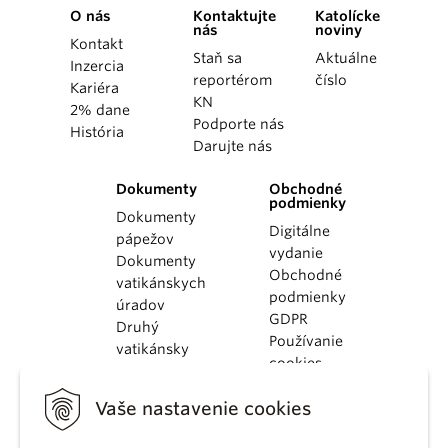
O nás
Kontaktujte
Katolícke
nás
noviny
Kontakt
Staň sa
Aktuálne
Inzercia
reportérom
číslo
Kariéra
KN
2% dane
Podporte nás
História
Darujte nás
Dokumenty
Obchodné
podmienky
Dokumenty
Digitálne
pápežov
vydanie
Dokumenty
Obchodné
vatikánskych
podmienky
úradov
GDPR
Druhý
Používanie
vatikánsky
cookies
koncil
Dokumenty
Vaše nastavenie cookies
KBS
Kódex