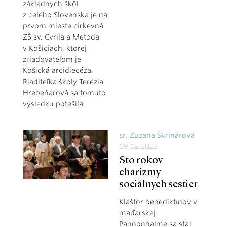
základných škôl
z celého Slovenska je na
prvom mieste cirkevná
ZŠ sv. Cyrila a Metoda
v Košiciach, ktorej
zriaďovateľom je
Košická arcidiecéza.
Riaditeľka školy Terézia
Hrebeňárová sa tomuto
výsledku potešila.
sr. Zuzana Škrinárová
09.02.2023
Sto rokov
charizmy
sociálnych sestier
Kláštor benediktínov v
maďarskej
Pannonhalme sa stal