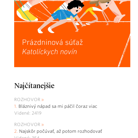
Najčítanejšie
ROZHOVOR
Bláznivý nápad sa mi páčil čoraz viac
Videné: 2419
ROZHOVOR
Najskôr počúvať, až potom rozhodovať