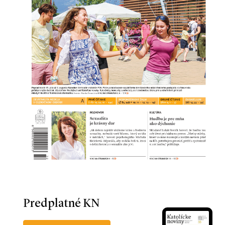
Predplatné KN