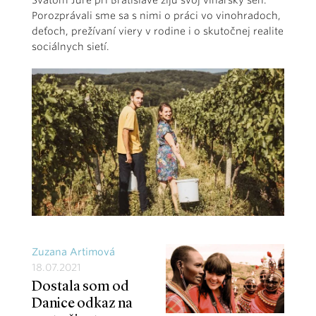
Svätom Jure pri Bratislave žijú svoj vinársky sen.
Porozprávali sme sa s nimi o práci vo vinohradoch,
deťoch, prežívaní viery v rodine i o skutočnej realite
sociálnych sietí.
Zuzana Artimová
18.07.2021
Dostala som od
Danice odkaz na