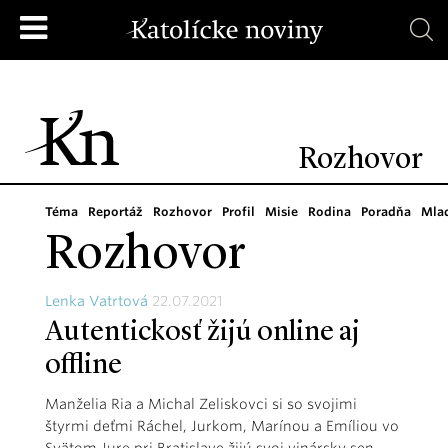
Rozhovor
Téma
Reportáž
Rozhovor
Profil
Misie
Rodina
Poradňa
Mla
Rozhovor
Lenka Vatrtová
22.07.2021
Autentickosť žijú online aj
offline
Manželia Ria a Michal Zeliskovci si so svojimi
štyrmi deťmi Ráchel, Jurkom, Marínou a Emíliou vo