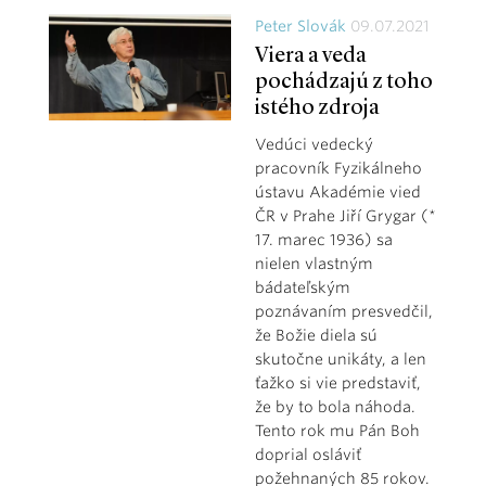
Peter Slovák
09.07.2021
Viera a veda
pochádzajú z toho
istého zdroja
Vedúci vedecký
pracovník Fyzikálneho
ústavu Akadémie vied
ČR v Prahe Jiří Grygar (*
17. marec 1936) sa
nielen vlastným
bádateľským
poznávaním presvedčil,
že Božie diela sú
skutočne unikáty, a len
ťažko si vie predstaviť,
že by to bola náhoda.
Tento rok mu Pán Boh
doprial osláviť
požehnaných 85 rokov.