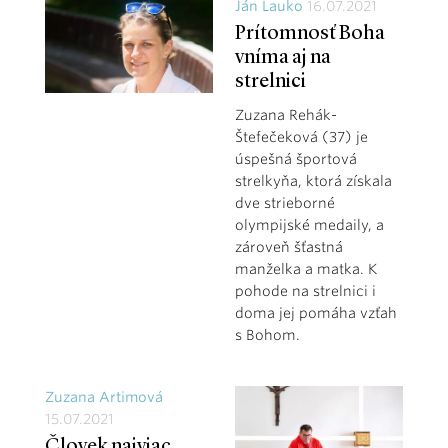
Ján Lauko
16.07.2021
Prítomnosť Boha
vníma aj na
strelnici
Zuzana Rehák-
Štefečeková (37) je
úspešná športová
strelkyňa, ktorá získala
dve strieborné
olympijské medaily, a
zároveň šťastná
manželka a matka. K
pohode na strelnici i
doma jej pomáha vzťah
s Bohom.
Zuzana Artimová
15.07.2021
Človek najviac