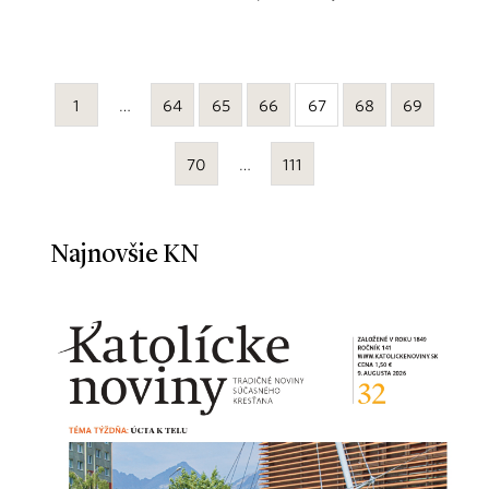
1
…
64
65
66
67
68
69
70
…
111
Najnovšie KN