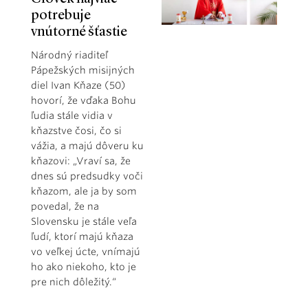
potrebuje
vnútorné šťastie
Národný riaditeľ
Pápežských misijných
diel Ivan Kňaze (50)
hovorí, že vďaka Bohu
ľudia stále vidia v
kňazstve čosi, čo si
vážia, a majú dôveru ku
kňazovi: „Vraví sa, že
dnes sú predsudky voči
kňazom, ale ja by som
povedal, že na
Slovensku je stále veľa
ľudí, ktorí majú kňaza
vo veľkej úcte, vnímajú
ho ako niekoho, kto je
pre nich dôležitý.“