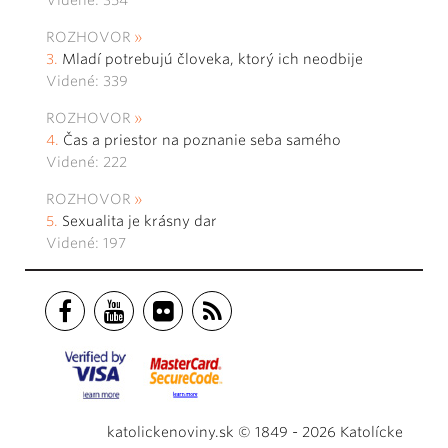
Videné: 354
ROZHOVOR
Mladí potrebujú človeka, ktorý ich neodbije
Videné: 339
ROZHOVOR
Čas a priestor na poznanie seba samého
Videné: 222
ROZHOVOR
Sexualita je krásny dar
Videné: 197
katolickenoviny.sk © 1849 - 2026 Katolícke