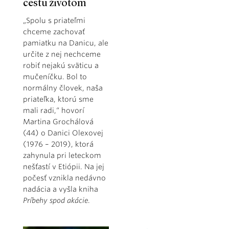
cestu životom
„Spolu s priateľmi
chceme zachovať
pamiatku na Danicu, ale
určite z nej nechceme
robiť nejakú sväticu a
mučeníčku. Bol to
normálny človek, naša
priateľka, ktorú sme
mali radi,“ hovorí
Martina Grochálová
(44) o Danici Olexovej
(1976 – 2019), ktorá
zahynula pri leteckom
nešťastí v Etiópii. Na jej
počesť vznikla nedávno
nadácia a vyšla kniha
Príbehy spod akácie
.