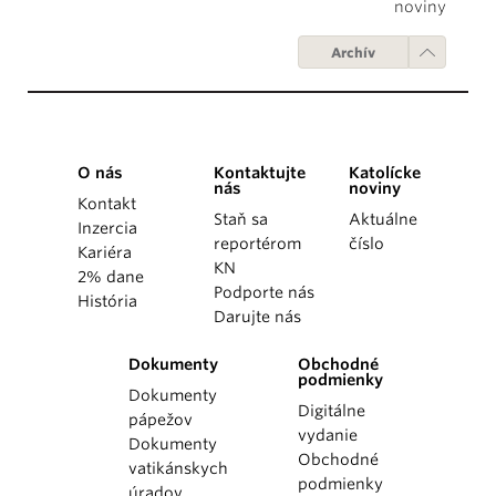
noviny
Archív
O nás
Kontaktujte
Katolícke
nás
noviny
Kontakt
Staň sa
Aktuálne
Inzercia
reportérom
číslo
Kariéra
KN
2% dane
Podporte nás
História
Darujte nás
Dokumenty
Obchodné
podmienky
Dokumenty
Digitálne
pápežov
vydanie
Dokumenty
Obchodné
vatikánskych
podmienky
úradov