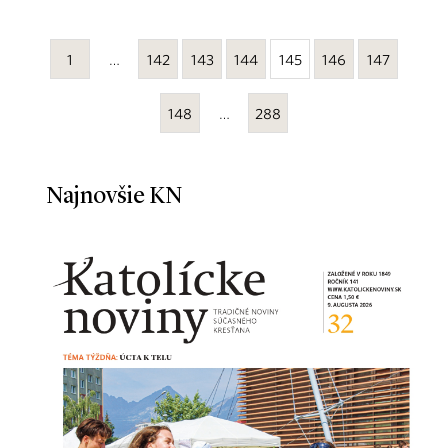
1
…
142
143
144
145
146
147
148
…
288
Najnovšie KN