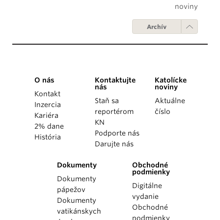
noviny
Archív
O nás
Kontaktujte
Katolícke
nás
noviny
Kontakt
Staň sa
Aktuálne
Inzercia
reportérom
číslo
Kariéra
KN
2% dane
Podporte nás
História
Darujte nás
Dokumenty
Obchodné
podmienky
Dokumenty
Digitálne
pápežov
vydanie
Dokumenty
Obchodné
vatikánskych
podmienky