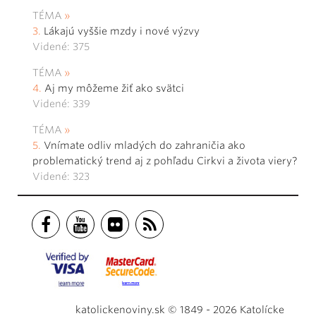
TÉMA
Lákajú vyššie mzdy i nové výzvy
Videné: 375
TÉMA
Aj my môžeme žiť ako svätci
Videné: 339
TÉMA
Vnímate odliv mladých do zahraničia ako
problematický trend aj z pohľadu Cirkvi a života viery?
Videné: 323
katolickenoviny.sk © 1849 - 2026 Katolícke