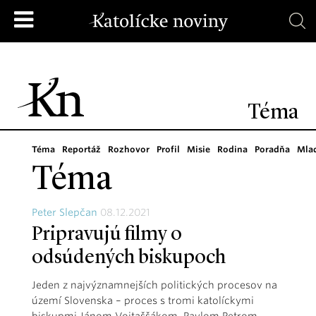
Téma
Téma
Reportáž
Rozhovor
Profil
Misie
Rodina
Poradňa
Mla
Téma
Peter Slepčan
08.12.2021
Pripravujú filmy o
odsúdených biskupoch
Jeden z najvýznamnejších politických procesov na
území Slovenska – proces s tromi katolíckymi