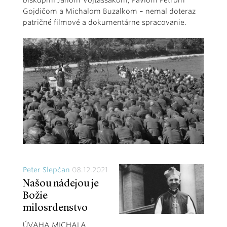
biskupmi Jánom Vojtaššákom, Pavlom Petrom
Gojdičom a Michalom Buzalkom – nemal doteraz
patričné filmové a dokumentárne spracovanie.
Peter Slepčan
08.12.2021
Našou nádejou je
Božie
milosrdenstvo
ÚVAHA MICHALA