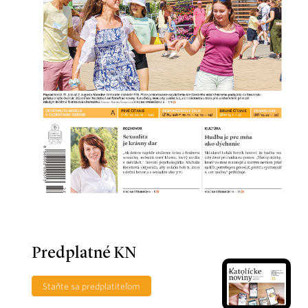
Predplatné KN
Staňte sa predplatiteľom