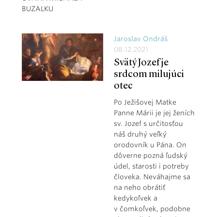
BUZALKU
Jaroslav Ondráš
08.12.2021
Svätý Jozef je
srdcom milujúci
otec
Po Ježišovej Matke
Panne Márii je jej ženích
sv. Jozef s určitosťou
náš druhý veľký
orodovník u Pána. On
dôverne pozná ľudský
údel, starosti i potreby
človeka. Neváhajme sa
na neho obrátiť
kedykoľvek a
v čomkoľvek, podobne