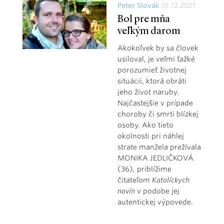
Peter Slovák
01.12.2021
Bol pre mňa
veľkým darom
Akokoľvek by sa človek
usiloval, je veľmi ťažké
porozumieť životnej
situácii, ktorá obráti
jeho život naruby.
Najčastejšie v prípade
choroby či smrti blízkej
osoby. Ako tieto
okolnosti pri náhlej
strate manžela prežívala
MONIKA JEDLIČKOVÁ
(36), priblížime
čitateľom
Katolíckych
novín
v podobe jej
autentickej výpovede.