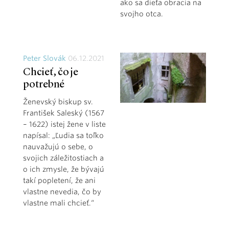
ako sa dieťa obracia na
svojho otca.
Peter Slovák
06.12.2021
Chcieť, čo je
potrebné
Ženevský biskup sv.
František Saleský (1567
– 1622) istej žene v liste
napísal: „Ľudia sa toľko
nauvažujú o sebe, o
svojich záležitostiach a
o ich zmysle, že bývajú
takí popletení, že ani
vlastne nevedia, čo by
vlastne mali chcieť.“