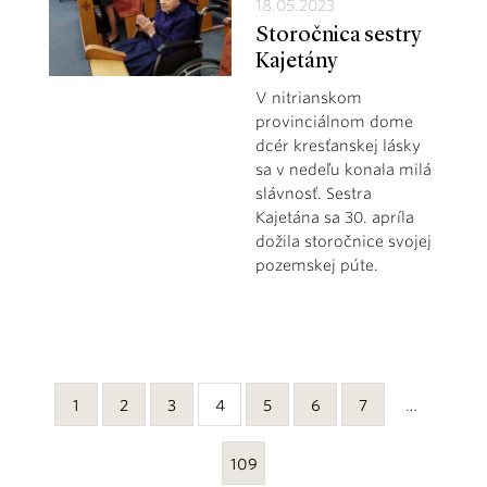
18.05.2023
Storočnica sestry
Kajetány
V nitrianskom
provinciálnom dome
dcér kresťanskej lásky
sa v nedeľu konala milá
slávnosť. Sestra
Kajetána sa 30. apríla
dožila storočnice svojej
pozemskej púte.
1
2
3
4
5
6
7
…
109