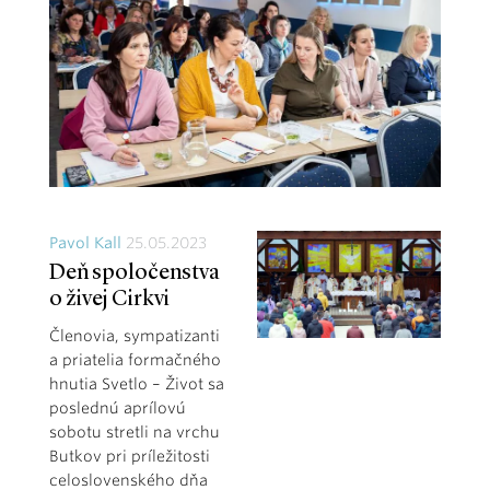
Pavol Kall
25.05.2023
Deň spoločenstva
o živej Cirkvi
Členovia, sympatizanti
a priatelia formačného
hnutia Svetlo – Život sa
poslednú aprílovú
sobotu stretli na vrchu
Butkov pri príležitosti
celoslovenského dňa