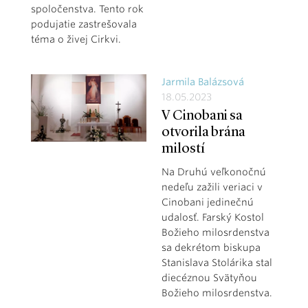
spoločenstva. Tento rok
podujatie zastrešovala
téma o živej Cirkvi.
Jarmila Balázsová
18.05.2023
V Cinobani sa
otvorila brána
milostí
Na Druhú veľkonočnú
nedeľu zažili veriaci v
Cinobani jedinečnú
udalosť. Farský Kostol
Božieho milosrdenstva
sa dekrétom biskupa
Stanislava Stolárika stal
diecéznou Svätyňou
Božieho milosrdenstva.