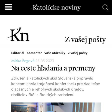
Z vašej pošty
Editoriál
Komentár
Vaše otázniky
Z vašej pošty
Mirka Begová
25.05.2023
Na ceste hľadania a premeny
Združenie katolíckych škôl Slovenska pripravilo
koncom apríla trojdňovú konferenciu pre riaditeľov
diecéznych a rehoľných školských úradov,
riaditeľov škôl a školských zariadení.