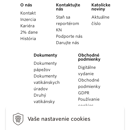
O nás
Kontaktujte
Katolícke
nás
noviny
Kontakt
Staň sa
Aktuálne
Inzercia
reportérom
číslo
Kariéra
KN
2% dane
Podporte nás
História
Darujte nás
Dokumenty
Obchodné
podmienky
Dokumenty
Digitálne
pápežov
vydanie
Dokumenty
Obchodné
vatikánskych
podmienky
úradov
GDPR
Druhý
Používanie
vatikánsky
cookies
koncil
Dokumenty
Vaše nastavenie cookies
KBS
Kódex