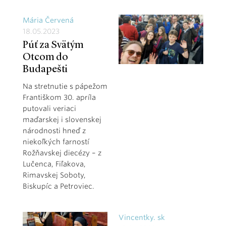
Mária Červená
18.05.2023
Púť za Svätým
Otcom do
Budapešti
Na stretnutie s pápežom
Františkom 30. apríla
putovali veriaci
maďarskej i slovenskej
národnosti hneď z
niekoľkých farností
Rožňavskej diecézy – z
Lučenca, Fiľakova,
Rimavskej Soboty,
Biskupíc a Petroviec.
Vincentky. sk