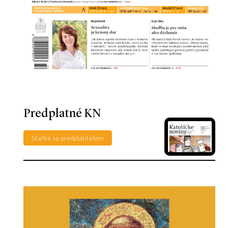
Predplatné KN
Staňte sa predplatiteľom