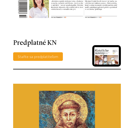
Predplatné KN
Staňte sa predplatiteľom