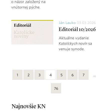
o názor založený na
vnútornej pýche.
Ján Lauko
03.03.2026
Editoriál 10/2026
Aktuálne vydanie
Katolíckych novín
sa
venuje synode.
1
2
3
4
5
6
7
…
76
Najnovšie KN