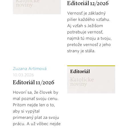
Editoriál 12/2026
Vernosť je základný
pilier každého vzťahu.
Aj vzťah s Ježišom
potrebuje vernosť,
najmä tú moju a tvoju,
pretože vernosť z jeho
strany je stála.
Zuzana Artimová
10.03.2026
Editoriál 11/2026
Hovorí sa, že človek by
mal poznať svoju cenu.
Pritom nejde len o to,
aby si vypýtal
primeraný plat za svoju
prácu. A už vôbec nejde