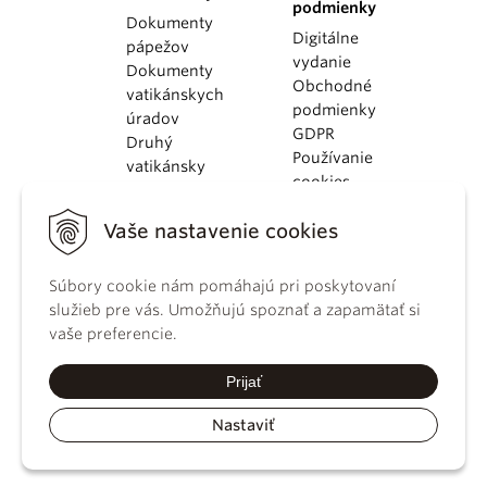
podmienky
Dokumenty
Digitálne
pápežov
vydanie
Dokumenty
Obchodné
vatikánskych
podmienky
úradov
GDPR
Druhý
Používanie
vatikánsky
cookies
koncil
Dokumenty
Vaše nastavenie cookies
KBS
Kódex
Súbory cookie nám pomáhajú pri poskytovaní
kánonického
služieb pre vás. Umožňujú spoznať a zapamätať si
práva
vaše preferencie.
Katechizmus
Katolíckej
Prijať
cirkvi
Nastaviť