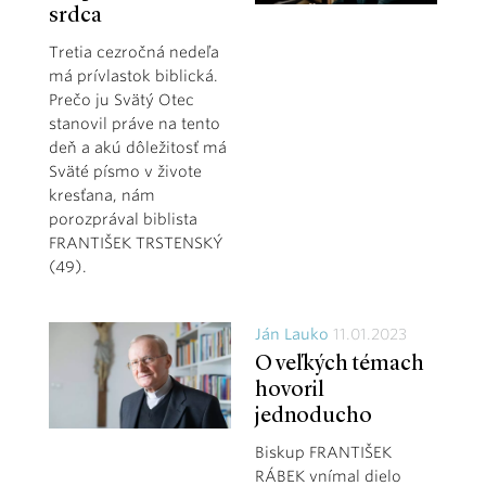
srdca
Tretia cezročná nedeľa
má prívlastok biblická.
Prečo ju Svätý Otec
stanovil práve na tento
deň a akú dôležitosť má
Sväté písmo v živote
kresťana, nám
porozprával biblista
FRANTIŠEK TRSTENSKÝ
(49).
Ján Lauko
11.01.2023
O veľkých témach
hovoril
jednoducho
Biskup FRANTIŠEK
RÁBEK vnímal dielo