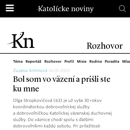
Rozhovor
Téma
Reportáž
Rozhovor
Profil
Misie
Rodina
Poradňa
Mla
Zuzana Artimová
26.01.2023
Bol som vo väzení a prišli ste
ku mne
Oľga Stropkovičová (63) je už vyše 30 rokov
koordinátorkou dobrovoľníckej služby
a dobrovoľníčkou Katolíckej väzenskej duchovnej
služby. Do väznice chodí spolu s ďalšími
dobrovoľníkmi každú sobotu. Pri príležitosti