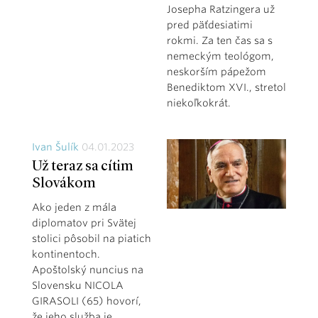
Josepha Ratzingera už
pred päťdesiatimi
rokmi. Za ten čas sa s
nemeckým teológom,
neskorším pápežom
Benediktom XVI., stretol
niekoľkokrát.
Ivan Šulík
04.01.2023
Už teraz sa cítim
Slovákom
Ako jeden z mála
diplomatov pri Svätej
stolici pôsobil na piatich
kontinentoch.
Apoštolský nuncius na
Slovensku NICOLA
GIRASOLI (65) hovorí,
že jeho služba je