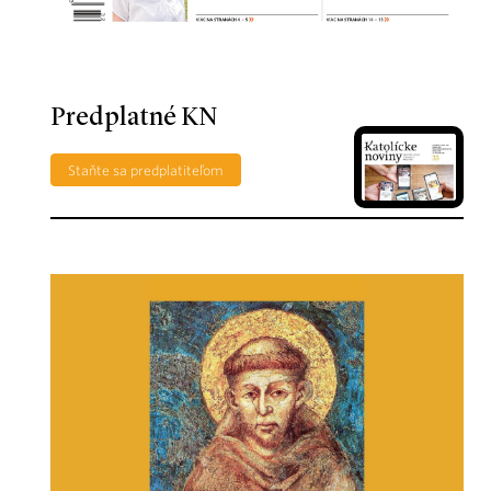
Predplatné KN
Staňte sa predplatiteľom