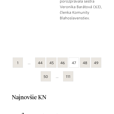
porozprávala sestra
Veronika Barátová (63),
členka Komunity
Blahoslavenstiev.
1
…
44
45
46
47
48
49
50
…
111
Najnovšie KN