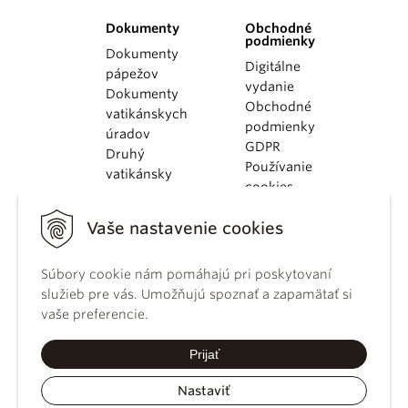
Dokumenty
Obchodné
podmienky
Dokumenty
Digitálne
pápežov
vydanie
Dokumenty
Obchodné
vatikánskych
podmienky
úradov
GDPR
Druhý
Používanie
vatikánsky
cookies
koncil
Dokumenty
Vaše nastavenie cookies
KBS
Kódex
Súbory cookie nám pomáhajú pri poskytovaní
kánonického
služieb pre vás. Umožňujú spoznať a zapamätať si
práva
vaše preferencie.
Katechizmus
Katolíckej
Prijať
cirkvi
Nastaviť