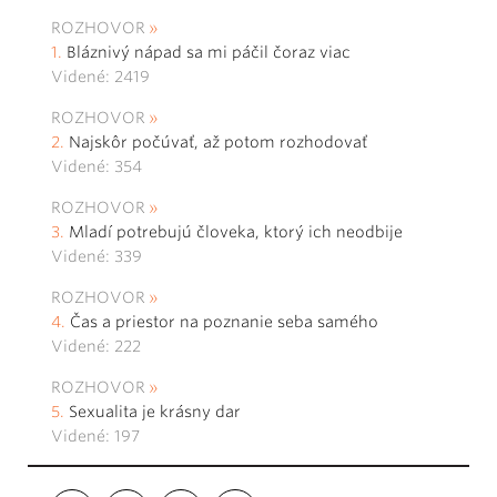
ROZHOVOR
Bláznivý nápad sa mi páčil čoraz viac
Videné: 2419
ROZHOVOR
Najskôr počúvať, až potom rozhodovať
Videné: 354
ROZHOVOR
Mladí potrebujú človeka, ktorý ich neodbije
Videné: 339
ROZHOVOR
Čas a priestor na poznanie seba samého
Videné: 222
ROZHOVOR
Sexualita je krásny dar
Videné: 197