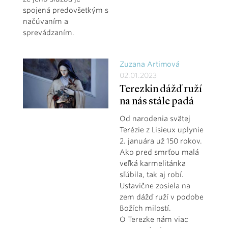
spojená predovšetkým s
načúvaním a
sprevádzaním.
Zuzana Artimová
02.01.2023
Terezkin dážď ruží
na nás stále padá
Od narodenia svätej
Terézie z Lisieux uplynie
2. januára už 150 rokov.
Ako pred smrťou malá
veľká karmelitánka
sľúbila, tak aj robí.
Ustavične zosiela na
zem dážď ruží v podobe
Božích milostí.
O Terezke nám viac