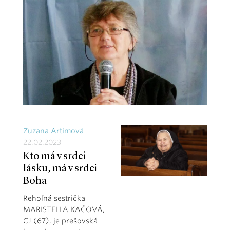
Zuzana Artimová
22.02.2023
Kto má v srdci
lásku, má v srdci
Boha
Rehoľná sestrička
MARISTELLA KAČOVÁ,
CJ (67), je prešovská