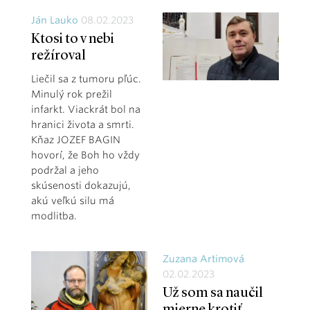
Ján Lauko
08.02.2023
Ktosi to v nebi
režíroval
Liečil sa z tumoru pľúc.
Minulý rok prežil
infarkt. Viackrát bol na
hranici života a smrti.
Kňaz JOZEF BAGIN
hovorí, že Boh ho vždy
podržal a jeho
skúsenosti dokazujú,
akú veľkú silu má
modlitba.
Zuzana Artimová
02.02.2023
Už som sa naučil
mierne krotiť