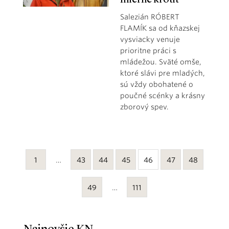
Salezián RÓBERT
FLAMÍK sa od kňazskej
vysviacky venuje
prioritne práci s
mládežou. Sväté omše,
ktoré slávi pre mladých,
sú vždy obohatené o
poučné scénky a krásny
zborový spev.
1
…
43
44
45
46
47
48
49
…
111