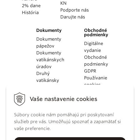
KN
2% dane
Podporte nás
História
Darujte nás
Dokumenty
Obchodné
podmienky
Dokumenty
Digitálne
pápežov
vydanie
Dokumenty
Obchodné
vatikánskych
podmienky
úradov
GDPR
Druhý
Používanie
vatikánsky
cookies
koncil
Dokumenty
Vaše nastavenie cookies
KBS
Kódex
Súbory cookie nám pomáhajú pri poskytovaní
kánonického
služieb pre vás. Umožňujú spoznať a zapamätať si
práva
vaše preferencie.
Katechizmus
Katolíckej