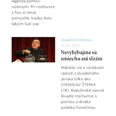
legenda pomoci
núdznym. Pri rozhovore
s ňou si neraz
pomyslíte: kiežby bolo
takých ľudí viac.
Zuzana Artimová
16.02.2023
Nevyhýbajme sa
smiechu ani slzám
Málokto vie o rozdávaní
radosti z divadelného
javiska toľko ako
STANISLAV ŠTEPKA
(78). Radošinské naivné
divadlo má humor s
pointou a diváka
poláska človečinou.