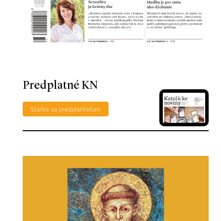
Predplatné KN
Staňte sa predplatiteľom