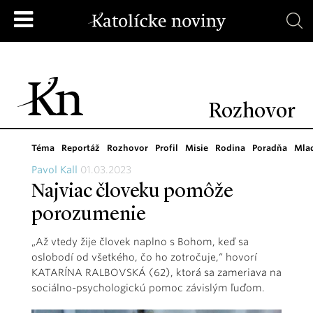
Rozhovor
Téma
Reportáž
Rozhovor
Profil
Misie
Rodina
Poradňa
Mla
Pavol Kall
01.03.2023
Najviac človeku pomôže
porozumenie
„Až vtedy žije človek naplno s Bohom, keď sa
oslobodí od všetkého, čo ho zotročuje,“ hovorí
KATARÍNA RALBOVSKÁ (62), ktorá sa zameriava na
sociálno-psychologickú pomoc závislým ľuďom.