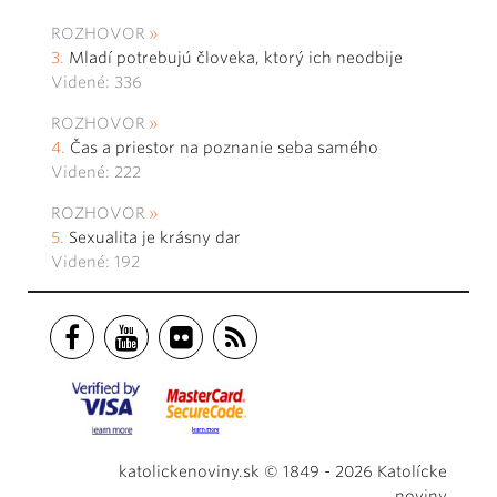
ROZHOVOR
Mladí potrebujú človeka, ktorý ich neodbije
Videné: 336
ROZHOVOR
Čas a priestor na poznanie seba samého
Videné: 222
ROZHOVOR
Sexualita je krásny dar
Videné: 192
katolickenoviny.sk © 1849 - 2026 Katolícke
noviny