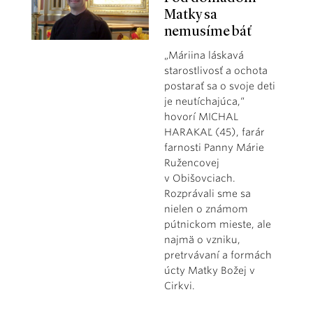
Matky sa
nemusíme báť
„Máriina láskavá
starostlivosť a ochota
postarať sa o svoje deti
je neutíchajúca,“
hovorí MICHAL
HARAKAĽ (45), farár
farnosti Panny Márie
Ružencovej
v Obišovciach.
Rozprávali sme sa
nielen o známom
pútnickom mieste, ale
najmä o vzniku,
pretrvávaní a formách
úcty Matky Božej v
Cirkvi.