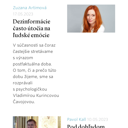
Zuzana Artimová
17.05.2023
Dezinformácie
často útočia na
ľudské emócie
V súčasnosti sa čoraz
častejšie stretávame
s výrazom
postfaktuálna doba.
O tom, či a prečo túto
dobu žijeme, sme sa
rozprávali
s psychologičkou
Vladimírou Kurincovou
Čavojovou.
Pavol Kall
10.05.2023
Pod dohľadom