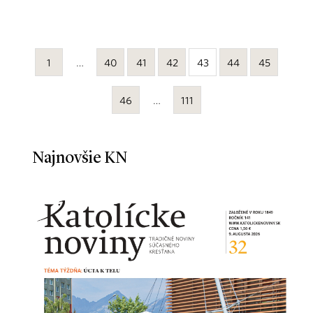
1
…
40
41
42
43
44
45
46
…
111
Najnovšie KN