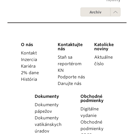
Archív
O nás
Kontaktujte
Katolícke
nás
noviny
Kontakt
Staň sa
Aktuálne
Inzercia
reportérom
číslo
Kariéra
KN
2% dane
Podporte nás
História
Darujte nás
Dokumenty
Obchodné
podmienky
Dokumenty
Digitálne
pápežov
vydanie
Dokumenty
Obchodné
vatikánskych
podmienky
úradov