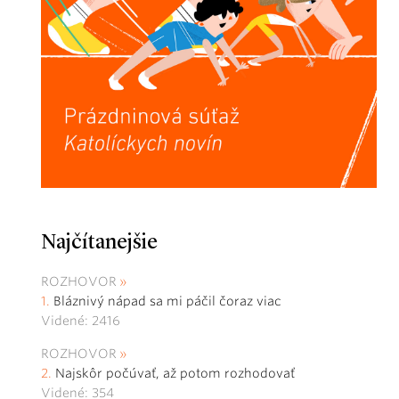
Najčítanejšie
ROZHOVOR
Bláznivý nápad sa mi páčil čoraz viac
Videné: 2416
ROZHOVOR
Najskôr počúvať, až potom rozhodovať
Videné: 354