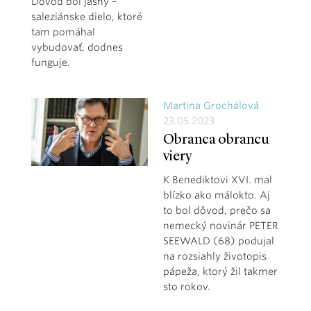
Dôvod bol jasný –
saleziánske dielo, ktoré
tam pomáhal
vybudovať, dodnes
funguje.
Martina Grochálová
23.05.2023
Obranca obrancu
viery
K Benediktovi XVI. mal
blízko ako málokto. Aj
to bol dôvod, prečo sa
nemecký novinár PETER
SEEWALD (68) podujal
na rozsiahly životopis
pápeža, ktorý žil takmer
sto rokov.