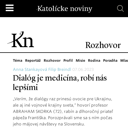
Rozhovor
Téma
Reportáž
Rozhovor
Profil
Misie
Rodina
Poradňa
Mla
Anna Stankayová Filip Breindl
07.06.2023
Dialóg je medicína, robí nás
lepšími
„Verím, že dialógy raz prinesú ovocie pre Ukrajinu,
ale aj iné vojnové krajiny sveta,“ hovorí profesor
ABRAHAM SKORKA (72), rabín a dlhoročný priateľ
pápeža Františka. Porozprávali sme sa s ním počas
jeho májovej návštevy na Slovensku.