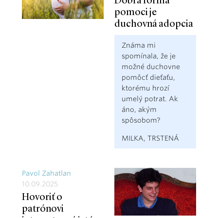
Dobrá forma
pomoci je
duchovná adopcia
Známa mi
spomínala, že je
možné duchovne
pomôcť dieťaťu,
ktorému hrozí
umelý potrat. Ak
áno, akým
spôsobom?
MILKA, TRSTENÁ
Pavol Zahatlan
10.09.2025
Hovoriť o
patrónovi