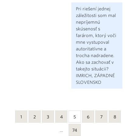
Pri riešení jednej
záležitosti som mal
nepríjemnú
skúsenosť s
farárom, ktorý voči
mne vystupoval
autoritatívne a
trocha nadradene.
Ako sa zachovať v
takejto situácii?
IMRICH, ZÁPADNÉ
SLOVENSKO
1
2
3
4
5
6
7
8
…
74