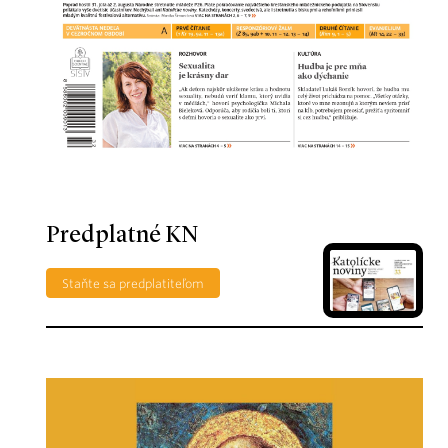
Predplatné KN
Staňte sa predplatiteľom