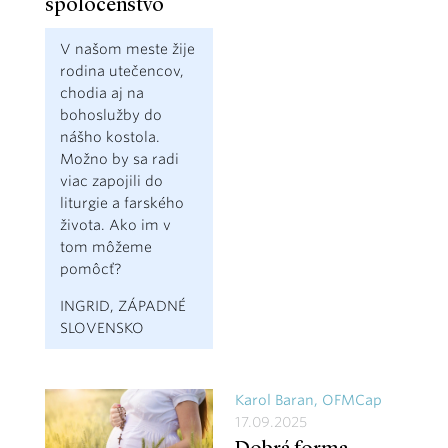
spoločenstvo
V našom meste žije
rodina utečencov,
chodia aj na
bohoslužby do
nášho kostola.
Možno by sa radi
viac zapojili do
liturgie a farského
života. Ako im v
tom môžeme
pomôcť?
INGRID, ZÁPADNÉ
SLOVENSKO
Karol Baran, OFMCap
17.09.2025