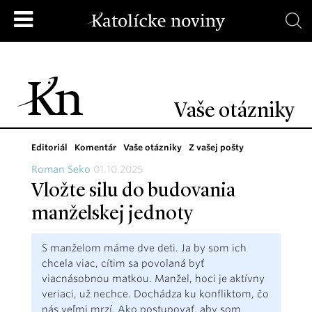
Vaše otázniky
Editoriál
Komentár
Vaše otázniky
Z vašej pošty
Roman Seko
01.10.2025
Vložte silu do budovania
manželskej jednoty
S manželom máme dve deti. Ja by som ich
chcela viac, cítim sa povolaná byť
viacnásobnou matkou. Manžel, hoci je aktívny
veriaci, už nechce. Dochádza ku konfliktom, čo
nás veľmi mrzí. Ako postupovať, aby som