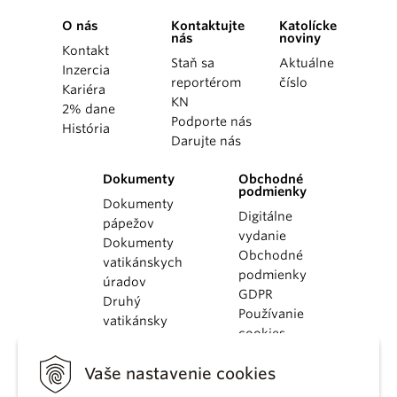
O nás
Kontaktujte
Katolícke
nás
noviny
Kontakt
Staň sa
Aktuálne
Inzercia
reportérom
číslo
Kariéra
KN
2% dane
Podporte nás
História
Darujte nás
Dokumenty
Obchodné
podmienky
Dokumenty
Digitálne
pápežov
vydanie
Dokumenty
Obchodné
vatikánskych
podmienky
úradov
GDPR
Druhý
Používanie
vatikánsky
cookies
koncil
Dokumenty
Vaše nastavenie cookies
KBS