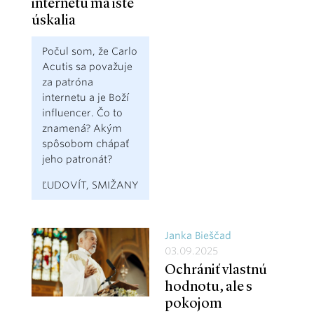
internetu má isté
úskalia
Počul som, že Carlo
Acutis sa považuje
za patróna
internetu a je Boží
influencer. Čo to
znamená? Akým
spôsobom chápať
jeho patronát?
ĽUDOVÍT, SMIŽANY
Janka Bieščad
03.09.2025
Ochrániť vlastnú
hodnotu, ale s
pokojom