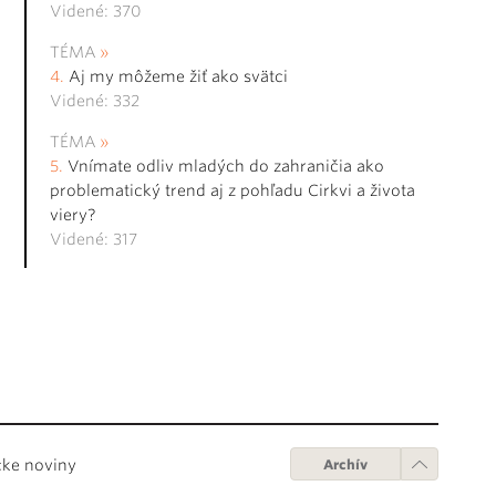
Videné: 370
TÉMA
Aj my môžeme žiť ako svätci
Videné: 332
TÉMA
Vnímate odliv mladých do zahraničia ako
problematický trend aj z pohľadu Cirkvi a života
viery?
Videné: 317
cke noviny
Archív