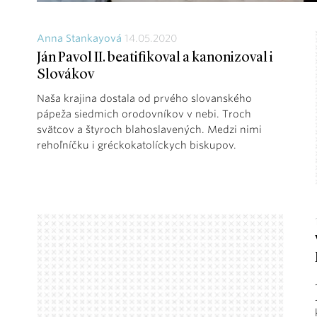
Anna Stankayová
14.05.2020
Ján Pavol II. beatifikoval a kanonizoval i
Slovákov
Naša krajina dostala od prvého slovanského
pápeža siedmich orodovníkov v nebi. Troch
svätcov a štyroch blahoslavených. Medzi nimi
rehoľníčku i gréckokatolíckych biskupov.