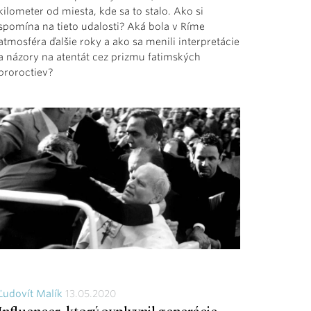
kilometer od miesta, kde sa to stalo. Ako si
spomína na tieto udalosti? Aká bola v Ríme
atmosféra ďalšie roky a ako sa menili interpretácie
a názory na atentát cez prizmu fatimských
proroctiev?
Ľudovít Malík
13.05.2020