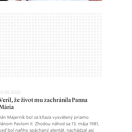
13.05.2020
Veril, že život mu zachránila Panna
Mária
Ján Majerník bol za kňaza vysvätený priamo
Jánom Pavlom II. Zhodou náhod sa 13. mája 1981,
keď bol naňho spáchaný atentát, nachádzal asi