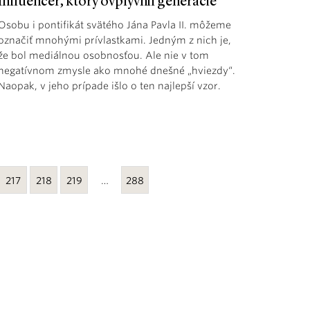
Influencer, ktorý ovplyvnil generácie
Osobu i pontifikát svätého Jána Pavla II. môžeme
označiť mnohými prívlastkami. Jedným z nich je,
že bol mediálnou osobnosťou. Ale nie v tom
negatívnom zmysle ako mnohé dnešné „hviezdy“.
Naopak, v jeho prípade išlo o ten najlepší vzor.
217
218
219
…
288