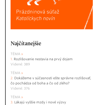
Najčítanejšie
TÉMA
Rozlišovanie nestavia na prvý dojem
Videné: 389
TÉMA
Dokážeme v súčasnosti ešte správne rozlišovať,
čo pochádza od boha a čo od zlého?
Videné: 376
TÉMA
Lákajú vyššie mzdy i nové výzvy