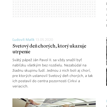
Ľudovít Malík
13.05.2020
Svetový deň chorých, ktorý ukazuje
utrpenie
Svätý pápež Ján Pavol II. sa vždy snažil byť
nablízku všetkým bez rozdielu. Nezabúdal na
žiadnu skupinu ľudí. Jednou z nich boli aj chorí,
pre ktorých ustanovil Svetový deň chorých, a tak
ich postavil do centra pozornosti Cirkvi a
veriacich.