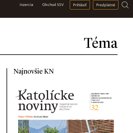
Inzercia
Obchod SSV
Prihlásiť
Predplatné
Téma
Najnovšie KN