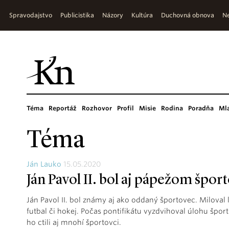
Spravodajstvo
Publicistika
Názory
Kultúra
Duchovná obnova
Ne
Téma
Reportáž
Rozhovor
Profil
Misie
Rodina
Poradňa
Ml
Téma
Ján Lauko
15.05.2020
Ján Pavol II. bol aj pápežom špor
Ján Pavol II. bol známy aj ako oddaný športovec. Miloval ly
futbal či hokej. Počas pontifikátu vyzdvihoval úlohu šport
ho ctili aj mnohí športovci.