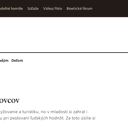
deľné homílie
Súťaže
Video/Foto
Bioetické fórum
adým
Deťom
tovcov
žovanie a turistiku, no v mladosti si zahral i
u pri pestovaní ľudských hodnôt. Za toto úsilie si