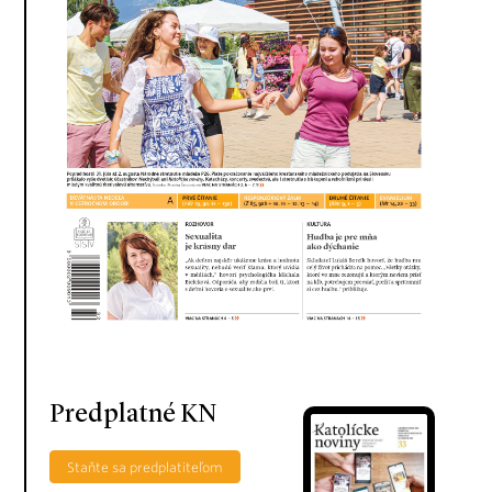
Predplatné KN
Staňte sa predplatiteľom