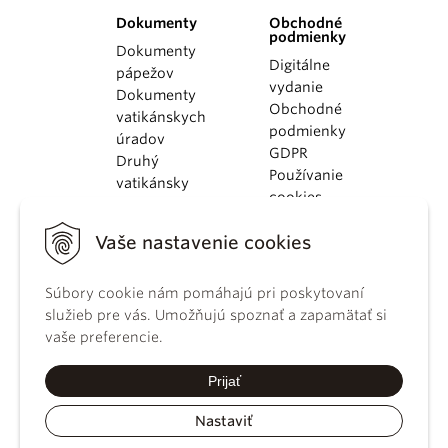
Dokumenty
Obchodné
podmienky
Dokumenty
Digitálne
pápežov
vydanie
Dokumenty
Obchodné
vatikánskych
podmienky
úradov
GDPR
Druhý
Používanie
vatikánsky
cookies
koncil
Dokumenty
Vaše nastavenie cookies
KBS
Kódex
Súbory cookie nám pomáhajú pri poskytovaní
kánonického
služieb pre vás. Umožňujú spoznať a zapamätať si
práva
vaše preferencie.
Katechizmus
Katolíckej
Prijať
cirkvi
Nastaviť