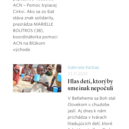
ACN – Pomoc trpiacej
Cirkvi. Ako sa zo šiat
stáva znak solidarity,
prezrádza MARIELLE
BOUTROS (38),
koordinátorka pomoci
ACN na Blízkom
východe.
Gabriela Karbas
23.11.2025
Hlas detí, ktorý by
sme inak nepočuli
V Betleheme sa Boh stal
človekom v chudobe
jaslí. Aj dnes k nám
prichádza v tvárach
hladujúcich detí, ktoré