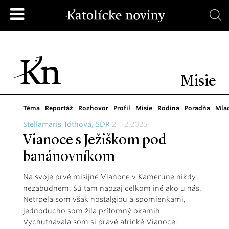
Misie
Téma
Reportáž
Rozhovor
Profil
Misie
Rodina
Poradňa
Mla
Stellamaris Tóthová, SDR
21.12.2025
Vianoce s Ježiškom pod
banánovníkom
Na svoje prvé misijné Vianoce v Kamerune nikdy
nezabudnem. Sú tam naozaj celkom iné ako u nás.
Netrpela som však nostalgiou a spomienkami,
jednoducho som žila prítomný okamih.
Vychutnávala som si pravé africké Vianoce.