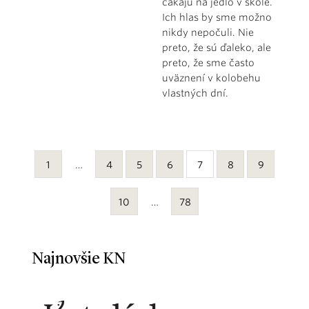
čakajú na jedlo v škole.
Ich hlas by sme možno
nikdy nepočuli. Nie
preto, že sú ďaleko, ale
preto, že sme často
uväznení v kolobehu
vlastných dní.
1
…
4
5
6
7
8
9
10
…
78
Najnovšie KN