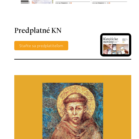
Predplatné KN
Staňte sa predplatiteľom