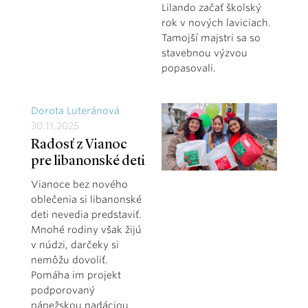
Lilando začať školský
rok v nových laviciach.
Tamojší majstri sa so
stavebnou výzvou
popasovali.
Dorota Luteránová
30.11.2025
Radosť z Vianoc
pre libanonské deti
Vianoce bez nového
oblečenia si libanonské
deti nevedia predstaviť.
Mnohé rodiny však žijú
v núdzi, darčeky si
nemôžu dovoliť.
Pomáha im projekt
podporovaný
pápežskou nadáciou