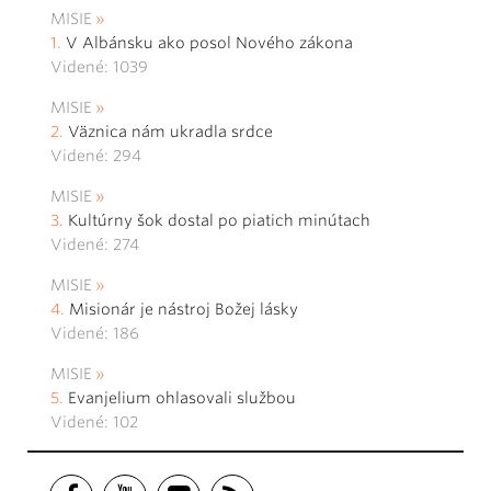
MISIE
V Albánsku ako posol Nového zákona
Videné: 1039
MISIE
Väznica nám ukradla srdce
Videné: 294
MISIE
Kultúrny šok dostal po piatich minútach
Videné: 274
MISIE
Misionár je nástroj Božej lásky
Videné: 186
MISIE
Evanjelium ohlasovali službou
Videné: 102