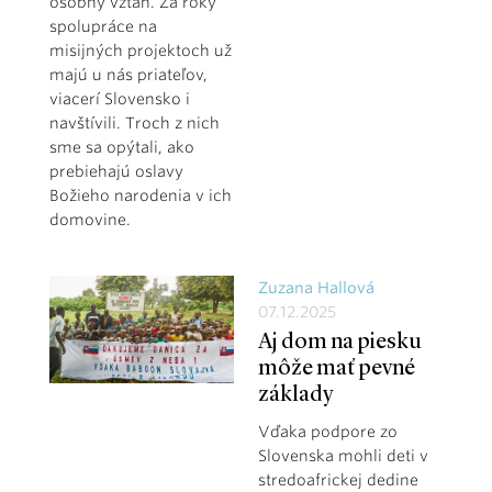
osobný vzťah. Za roky
spolupráce na
misijných projektoch už
majú u nás priateľov,
viacerí Slovensko i
navštívili. Troch z nich
sme sa opýtali, ako
prebiehajú oslavy
Božieho narodenia v ich
domovine.
Zuzana Hallová
07.12.2025
Aj dom na piesku
môže mať pevné
základy
Vďaka podpore zo
Slovenska mohli deti v
stredoafrickej dedine