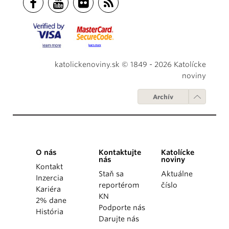
katolickenoviny.sk © 1849 - 2026 Katolícke
noviny
Archív
O nás
Kontaktujte
Katolícke
nás
noviny
Kontakt
Staň sa
Aktuálne
Inzercia
reportérom
číslo
Kariéra
KN
2% dane
Podporte nás
História
Darujte nás