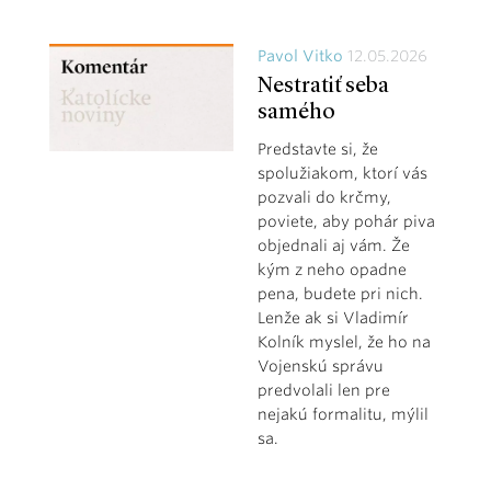
Pavol Vitko
12.05.2026
Nestratiť seba
samého
Predstavte si, že
spolužiakom, ktorí vás
pozvali do krčmy,
poviete, aby pohár piva
objednali aj vám. Že
kým z neho opadne
pena, budete pri nich.
Lenže ak si Vladimír
Kolník myslel, že ho na
Vojenskú správu
predvolali len pre
nejakú formalitu, mýlil
sa.