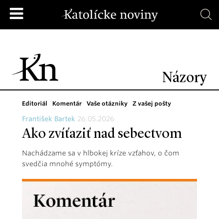
Názory
Editoriál
Komentár
Vaše otázniky
Z vašej pošty
František Bartek
26.05.2026
Ako zvíťaziť nad sebectvom
Nachádzame sa v hlbokej kríze vzťahov, o čom
svedčia mnohé symptómy.