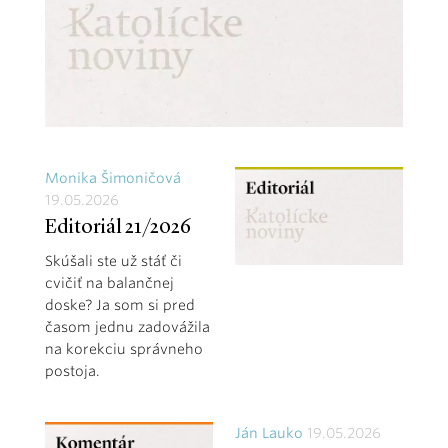
Monika Šimoničová
19.05.2026
Editoriál 21/2026
Skúšali ste už stáť či
cvičiť na balančnej
doske? Ja som si pred
časom jednu zadovážila
na korekciu správneho
postoja.
Ján Lauko
19.05.2026