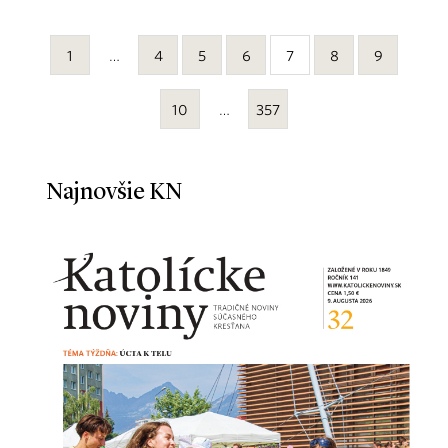
1
…
4
5
6
7
8
9
10
…
357
Najnovšie KN