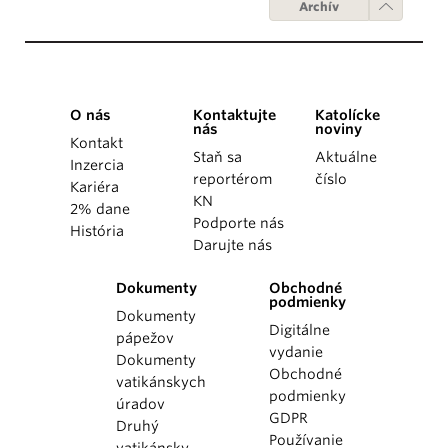
Archív
O nás
Kontaktujte
Katolícke
nás
noviny
Kontakt
Staň sa
Aktuálne
Inzercia
reportérom
číslo
Kariéra
KN
2% dane
Podporte nás
História
Darujte nás
Dokumenty
Obchodné
podmienky
Dokumenty
Digitálne
pápežov
vydanie
Dokumenty
Obchodné
vatikánskych
podmienky
úradov
GDPR
Druhý
Používanie