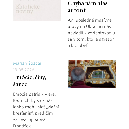
Chýba nám hlas
autorít
Ani posledné masívne
útoky na Ukrajinu nás
neviedli k zorientovaniu
sa v tom, kto je agresor
a kto obeť.
Marián Špacai
19.05.2026
Emócie, činy,
šance
Emócie patria k viere.
Bez nich by sa z nás
ľahko mohli stať „vlažní
kresťania“, pred čím
varoval aj pápež
František.